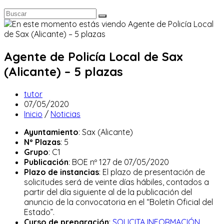
Agente de Policía Local de Sax
(Alicante) – 5 plazas
Autor
tutor
de
Publicación
07/05/2020
la
de
Categoría
Inicio
/
Noticias
entrada:
la
de
Ayuntamiento
: Sax (Alicante)
entrada:
la
Nº Plazas
: 5
entrada:
Grupo
: C1
Publicación
: BOE nº 127 de 07/05/2020
Plazo de instancias
: El plazo de presentación de
solicitudes será de veinte días hábiles, contados a
partir del día siguiente al de la publicación del
anuncio de la convocatoria en el “Boletín Oficial del
Estado”.
Curso de preparación
:
SOLICITA INFORMACIÓN