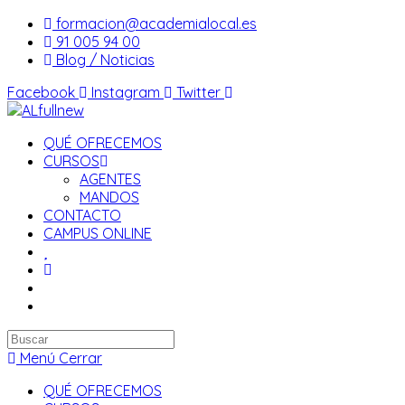
Saltar
formacion@academialocal.es
al
91 005 94 00
contenido
Blog / Noticias
Facebook
Instagram
Twitter
QUÉ OFRECEMOS
CURSOS
AGENTES
MANDOS
CONTACTO
CAMPUS ONLINE
Buscar
en
Menú
Cerrar
esta
QUÉ OFRECEMOS
web