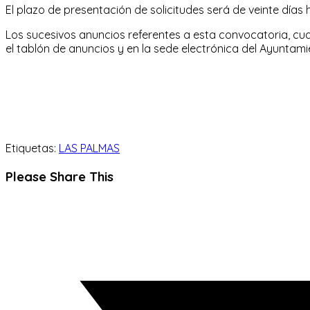
El plazo de presentación de solicitudes será de veinte días 
Los sucesivos anuncios referentes a esta convocatoria, cua
el tablón de anuncios y en la sede electrónica del Ayuntami
Etiquetas:
LAS PALMAS
Compartir
Please Share This
este
Se
contenido
abre
en
una
nueva
ventana