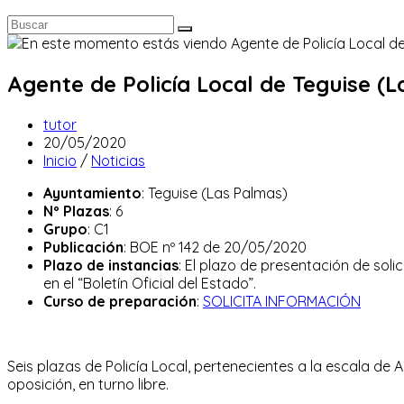
Agente de Policía Local de Teguise (L
Autor
tutor
de
Publicación
20/05/2020
la
de
Categoría
Inicio
/
Noticias
entrada:
la
de
Ayuntamiento
: Teguise (Las Palmas)
entrada:
la
Nº Plazas
: 6
entrada:
Grupo
: C1
Publicación
: BOE nº 142 de 20/05/2020
Plazo de instancias
: El plazo de presentación de soli
en el “Boletín Oficial del Estado”.
Curso de preparación
:
SOLICITA INFORMACIÓN
Seis plazas de Policía Local, pertenecientes a la escala de 
oposición, en turno libre.