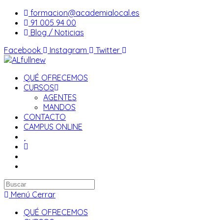
Saltar
formacion@academialocal.es
al
91 005 94 00
contenido
Blog / Noticias
Facebook
Instagram
Twitter
QUÉ OFRECEMOS
CURSOS
AGENTES
MANDOS
CONTACTO
CAMPUS ONLINE
Buscar
en
Menú
Cerrar
esta
QUÉ OFRECEMOS
web