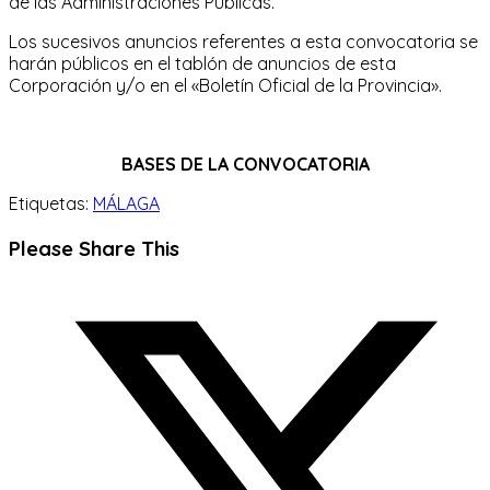
de las Administraciones Públicas.
Los sucesivos anuncios referentes a esta convocatoria se
harán públicos en el tablón de anuncios de esta
Corporación y/o en el «Boletín Oficial de la Provincia».
BASES DE LA CONVOCATORIA
Etiquetas:
MÁLAGA
Compartir
Please Share This
este
Se
contenido
abre
en
una
nueva
ventana