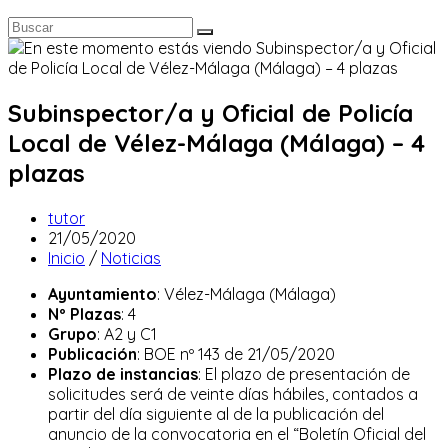
Subinspector/a y Oficial de Policía
Local de Vélez-Málaga (Málaga) – 4
plazas
Autor
tutor
de
Publicación
21/05/2020
la
de
Categoría
Inicio
/
Noticias
entrada:
la
de
Ayuntamiento
: Vélez-Málaga (Málaga)
entrada:
la
Nº Plazas
: 4
entrada:
Grupo
: A2 y C1
Publicación
: BOE nº 143 de 21/05/2020
Plazo de instancias
: El plazo de presentación de
solicitudes será de veinte días hábiles, contados a
partir del día siguiente al de la publicación del
anuncio de la convocatoria en el “Boletín Oficial del