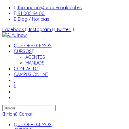
Saltar
formacion@academialocal.es
al
91 005 94 00
contenido
Blog / Noticias
Facebook
Instagram
Twitter
QUÉ OFRECEMOS
CURSOS
AGENTES
MANDOS
CONTACTO
CAMPUS ONLINE
Buscar
en
Menú
Cerrar
esta
QUÉ OFRECEMOS
web