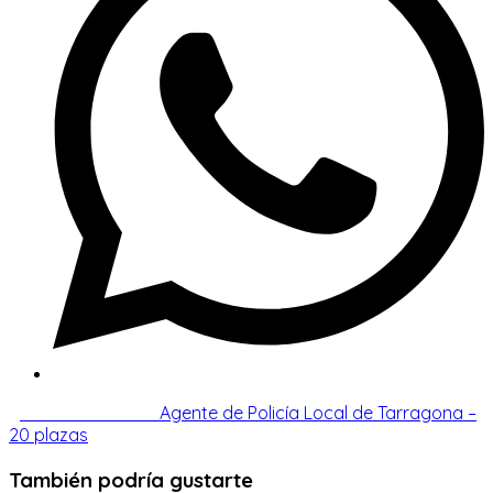
ventana
Leer
Entrada anterior
Agente de Policía Local de Tarragona –
20 plazas
más
También podría gustarte
artículos