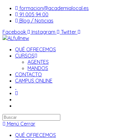
Saltar
formacion@academialocal.es
al
91 005 94 00
contenido
Blog / Noticias
Facebook
Instagram
Twitter
QUÉ OFRECEMOS
CURSOS
AGENTES
MANDOS
CONTACTO
CAMPUS ONLINE
Buscar
en
Menú
Cerrar
esta
QUÉ OFRECEMOS
web