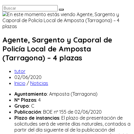
Agente, Sargento y Caporal de
Policía Local de Amposta
(Tarragona) – 4 plazas
Autor
tutor
de
Publicación
02/06/2020
la
de
Categoría
Inicio
/
Noticias
entrada:
la
de
Ayuntamiento
: Amposta (Tarragona)
entrada:
la
Nº Plazas
: 4
entrada:
Grupo
: C
Publicación
: BOE nº 155 de 02/06/2020
Plazo de instancias
: El plazo de presentación de
solicitudes será de veinte días naturales, contados a
partir del día siguiente al de la publicación del