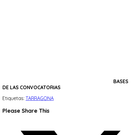
BASES
DE LAS CONVOCATORIAS
Etiquetas:
TARRAGONA
Compartir
Please Share This
este
Se
contenido
abre
en