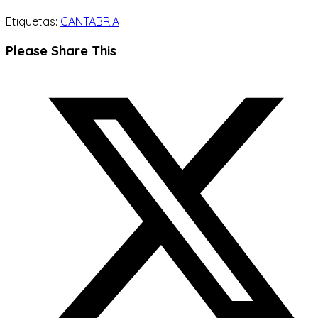
Etiquetas:
CANTABRIA
Compartir
Please Share This
este
Se
contenido
abre
en
una
nueva
ventana