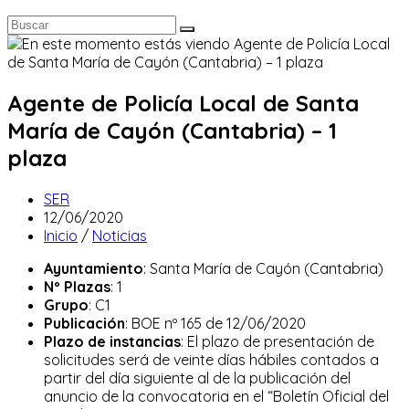
Agente de Policía Local de Santa
María de Cayón (Cantabria) – 1
plaza
Autor
SER
de
Publicación
12/06/2020
la
de
Categoría
Inicio
/
Noticias
entrada:
la
de
Ayuntamiento
: Santa María de Cayón (Cantabria)
entrada:
la
Nº Plazas
: 1
entrada:
Grupo
: C1
Publicación
: BOE nº 165 de 12/06/2020
Plazo de instancias
: El plazo de presentación de
solicitudes será de veinte días hábiles contados a
partir del día siguiente al de la publicación del
anuncio de la convocatoria en el “Boletín Oficial del