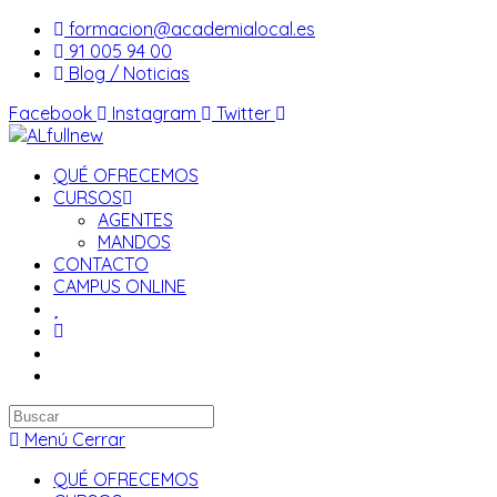
Saltar
formacion@academialocal.es
al
91 005 94 00
contenido
Blog / Noticias
Facebook
Instagram
Twitter
QUÉ OFRECEMOS
CURSOS
AGENTES
MANDOS
CONTACTO
CAMPUS ONLINE
Buscar
en
Menú
Cerrar
esta
QUÉ OFRECEMOS
web