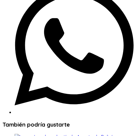
nueva
ventana
También podría gustarte