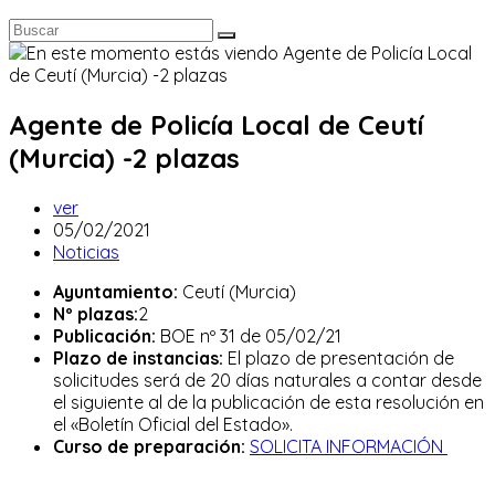
Agente de Policía Local de Ceutí
(Murcia) -2 plazas
Autor
ver
de
Publicación
05/02/2021
la
de
Categoría
Noticias
entrada:
la
de
Ayuntamiento:
Ceutí (Murcia)
entrada:
la
Nº plazas:
2
entrada:
Publicación:
BOE nº 31 de 05/02/21
Plazo de instancias:
El plazo de presentación de
solicitudes será de 20 días naturales a contar desde
el siguiente al de la publicación de esta resolución en
el «Boletín Oficial del Estado».
Curso de preparación:
SOLICITA INFORMACIÓN