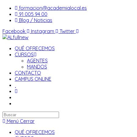
Saltar
formacion@academialocal.es
al
91 005 94 00
contenido
Blog / Noticias
Facebook
Instagram
Twitter
QUÉ OFRECEMOS
CURSOS
AGENTES
MANDOS
CONTACTO
CAMPUS ONLINE
Buscar
en
Menú
Cerrar
esta
QUÉ OFRECEMOS
web