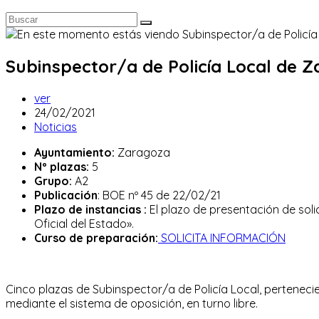
Subinspector/a de Policía Local de Z
Autor
ver
de
Publicación
24/02/2021
la
de
Categoría
Noticias
entrada:
la
de
Ayuntamiento:
Zaragoza
entrada:
la
Nº plazas:
5
entrada:
Grupo:
A2
Publicación
: BOE nº 45 de 22/02/21
Plazo de instancias :
El plazo de presentación de solic
Oficial del Estado».
Curso de preparación:
SOLICITA INFORMACIÓN
Cinco plazas de Subinspector/a de Policía Local, pertenecie
mediante el sistema de oposición, en turno libre.