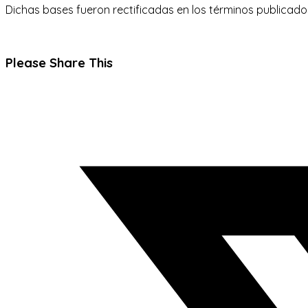
Dichas bases fueron rectificadas en los términos publicados
Compartir
Please Share This
este
Se
contenido
abre
en
una
nueva
ventana