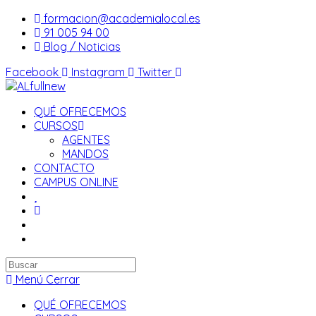
Saltar
formacion@academialocal.es
al
91 005 94 00
contenido
Blog / Noticias
Facebook
Instagram
Twitter
QUÉ OFRECEMOS
CURSOS
AGENTES
MANDOS
CONTACTO
CAMPUS ONLINE
Buscar
en
Menú
Cerrar
esta
QUÉ OFRECEMOS
web