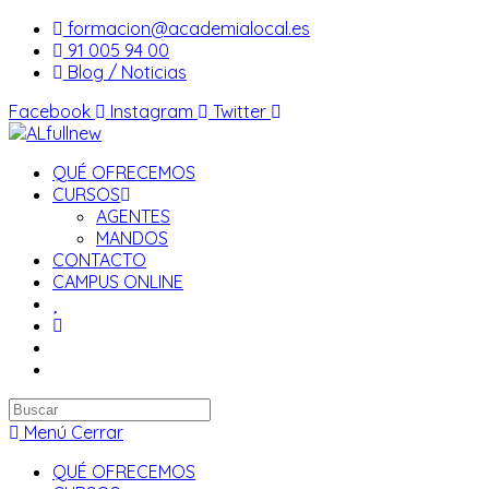
Saltar
formacion@academialocal.es
al
91 005 94 00
contenido
Blog / Noticias
Facebook
Instagram
Twitter
QUÉ OFRECEMOS
CURSOS
AGENTES
MANDOS
CONTACTO
CAMPUS ONLINE
Buscar
en
Menú
Cerrar
esta
QUÉ OFRECEMOS
web