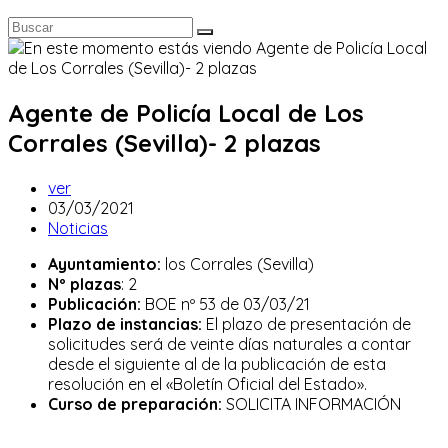
Agente de Policía Local de Los
Corrales (Sevilla)- 2 plazas
Autor
ver
de
Publicación
03/03/2021
la
de
Categoría
Noticias
entrada:
la
de
Ayuntamiento:
los Corrales (Sevilla)
entrada:
la
Nº plazas
: 2
entrada:
Publicación:
BOE nº 53 de 03/03/21
Plazo de instancias:
El plazo de presentación de
solicitudes será de veinte días naturales a contar
desde el siguiente al de la publicación de esta
resolución en el «Boletín Oficial del Estado».
Curso de preparación:
SOLICITA INFORMACIÓN