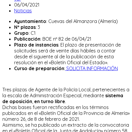
de
Publicación
06/04/2021
la
de
Categoría
Noticias
entrada:
la
de
Ayuntamiento
: Cuevas del Almanzora (Almería)
entrada:
la
Nº plazas
: 3
entrada:
Grupo
: C1
Publicación
: BOE nº 82 de 06/04/21
Plazo de instancias
: El plazo de presentación de
solicitudes será de veinte días hábiles a contar
desde el siguiente al de la publicación de esta
resolución en el «Boletín Oficial del Estado».
Curso de preparación
:
SOLICITA INFORMACIÓN
Tres plazas de Agente de la Policía Local, pertenecientes a
la escala de Administración Especial, mediante
sistema
de oposición
,
en turno libre
.
Dichas bases fueron rectificadas en los términos
publicados en el «Boletín Oficial de la Provincia de Almería»
número 26, de 8 de febrero de 2021.
Asimismo, se ha publicado un extracto de la convocatoria
en el «Boletín Oficial de la Junta de Andalucía» número 58,