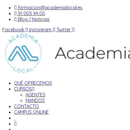
Saltar
formacion@academialocal.es
al
91 005 94 00
contenido
Blog / Noticias
Facebook
Instagram
Twitter
QUÉ OFRECEMOS
CURSOS
AGENTES
MANDOS
CONTACTO
CAMPUS ONLINE