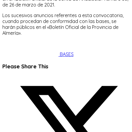
de 26 de marzo de 2021.
Los sucesivos anuncios referentes a esta convocatoria,
cuando procedan de conformidad con las bases, se
harán públicos en el «Boletín Oficial de la Provincia de
Almería».
BASES
Compartir
Please Share This
este
Se
contenido
abre
en
una
nueva
ventana