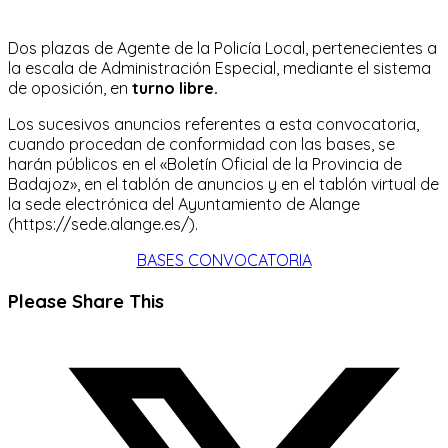
Dos plazas de Agente de la Policía Local, pertenecientes a
la escala de Administración Especial, mediante el sistema
de oposición, en
turno libre.
Los sucesivos anuncios referentes a esta convocatoria,
cuando procedan de conformidad con las bases, se
harán públicos en el «Boletín Oficial de la Provincia de
Badajoz», en el tablón de anuncios y en el tablón virtual de
la sede electrónica del Ayuntamiento de Alange
(https://sede.alange.es/).
BASES CONVOCATORIA
Compartir
Please Share This
este
Se
contenido
abre
en
una
nueva
ventana