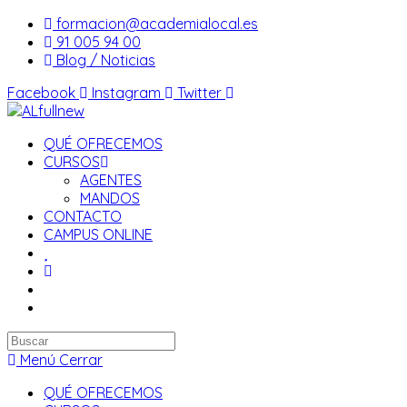
Saltar
formacion@academialocal.es
al
91 005 94 00
contenido
Blog / Noticias
Facebook
Instagram
Twitter
QUÉ OFRECEMOS
CURSOS
AGENTES
MANDOS
CONTACTO
CAMPUS ONLINE
Buscar
en
Menú
Cerrar
esta
QUÉ OFRECEMOS
web