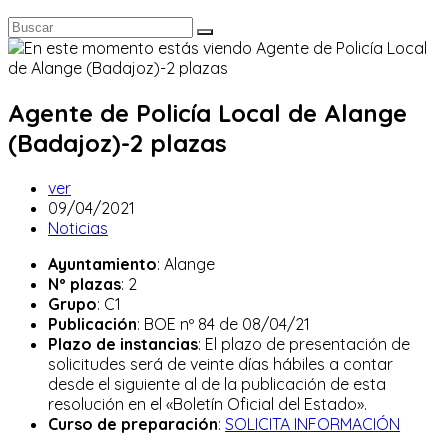
Agente de Policía Local de Alange
(Badajoz)-2 plazas
Autor
ver
de
Publicación
09/04/2021
la
de
Categoría
Noticias
entrada:
la
de
Ayuntamiento
: Alange
entrada:
la
Nº plazas
: 2
entrada:
Grupo
: C1
Publicación
: BOE nº 84 de 08/04/21
Plazo de instancias
: El plazo de presentación de
solicitudes será de veinte días hábiles a contar
desde el siguiente al de la publicación de esta
resolución en el «Boletín Oficial del Estado».
Curso de preparación
:
SOLICITA INFORMACIÓN