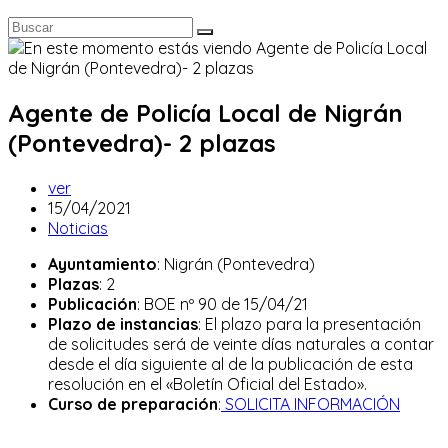
Agente de Policía Local de Nigrán
(Pontevedra)- 2 plazas
Autor
ver
de
Publicación
15/04/2021
la
de
Categoría
Noticias
entrada:
la
de
Ayuntamiento
: Nigrán (Pontevedra)
entrada:
la
Plazas
: 2
entrada:
Publicación
: BOE nº 90 de 15/04/21
Plazo de instancias
: El plazo para la presentación
de solicitudes será de veinte días naturales a contar
desde el día siguiente al de la publicación de esta
resolución en el «Boletín Oficial del Estado».
Curso de preparación
:
SOLICITA INFORMACIÓN