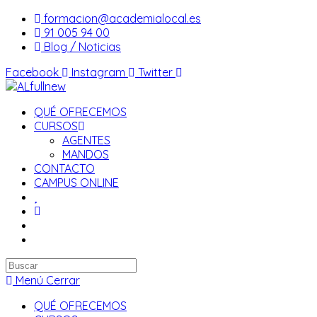
Saltar
formacion@academialocal.es
al
91 005 94 00
contenido
Blog / Noticias
Facebook
Instagram
Twitter
QUÉ OFRECEMOS
CURSOS
AGENTES
MANDOS
CONTACTO
CAMPUS ONLINE
Buscar
en
Menú
Cerrar
esta
QUÉ OFRECEMOS
web