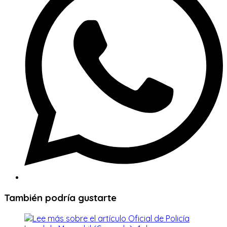
ventana
También podría gustarte