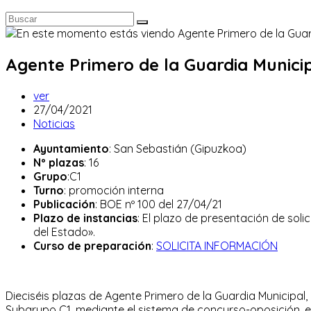
Agente Primero de la Guardia Municip
Autor
ver
de
Publicación
27/04/2021
la
de
Categoría
Noticias
entrada:
la
de
Ayuntamiento
: San Sebastián (Gipuzkoa)
entrada:
la
Nº plazas
: 16
entrada:
Grupo
:C1
Turno
: promoción interna
Publicación
: BOE nº 100 del 27/04/21
Plazo de instancias
: El plazo de presentación de solic
del Estado».
Curso de preparación
:
SOLICITA INFORMACIÓN
Dieciséis plazas de Agente Primero de la Guardia Municipal, 
Subgrupo C1, mediante el sistema de concurso-oposición, 