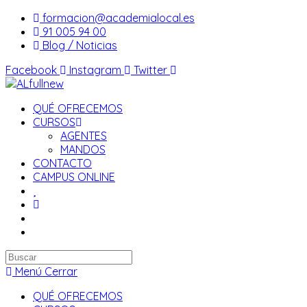
Saltar
formacion@academialocal.es
al
91 005 94 00
contenido
Blog / Noticias
Facebook
Instagram
Twitter
QUÉ OFRECEMOS
CURSOS
AGENTES
MANDOS
CONTACTO
CAMPUS ONLINE
Buscar
en
Menú
Cerrar
esta
QUÉ OFRECEMOS
web