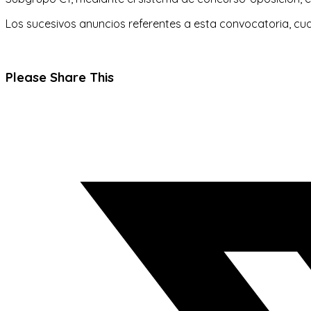
Los sucesivos anuncios referentes a esta convocatoria, cu
Compartir
Please Share This
este
Se
contenido
abre
en
una
nueva
ventana