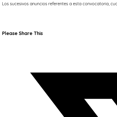
Los sucesivos anuncios referentes a esta convocatoria, cu
Compartir
Please Share This
este
Se
contenido
abre
en
una
nueva
ventana