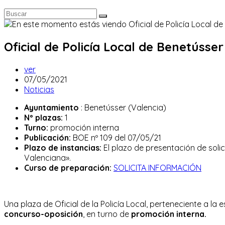
Oficial de Policía Local de Benetússer
Autor
ver
de
Publicación
07/05/2021
la
de
Categoría
Noticias
entrada:
la
de
Ayuntamiento
: Benetússer (Valencia)
entrada:
la
Nº plazas:
1
entrada:
Turno:
promoción interna
Publicación:
BOE nº 109 del 07/05/21
Plazo de instancias:
El plazo de presentación de solici
Valenciana».
Curso de preparación:
SOLICITA INFORMACIÓN
Una plaza de Oficial de la Policía Local, perteneciente a la
concurso-oposición
, en turno de
promoción interna.