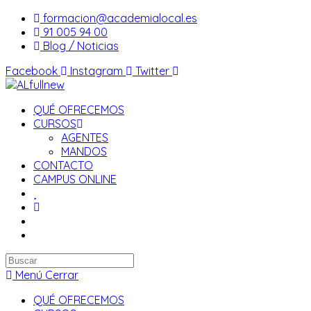
Saltar
formacion@academialocal.es
al
91 005 94 00
contenido
Blog / Noticias
Facebook
Instagram
Twitter
QUÉ OFRECEMOS
CURSOS
AGENTES
MANDOS
CONTACTO
CAMPUS ONLINE
Buscar
en
Menú
Cerrar
esta
QUÉ OFRECEMOS
web