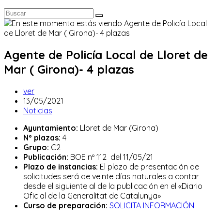
Agente de Policía Local de Lloret de
Mar ( Girona)- 4 plazas
Autor
ver
de
Publicación
13/05/2021
la
de
Categoría
Noticias
entrada:
la
de
Ayuntamiento:
Lloret de Mar (Girona)
entrada:
la
Nº plazas:
4
entrada:
Grupo:
C2
Publicación:
BOE nº 112 del 11/05/21
Plazo de instancias:
El plazo de presentación de
solicitudes será de veinte días naturales a contar
desde el siguiente al de la publicación en el «Diario
Oficial de la Generalitat de Catalunya»
Curso de preparación:
SOLICITA INFORMACIÓN