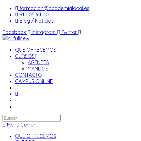
Saltar
formacion@academialocal.es
al
91 005 94 00
contenido
Blog / Noticias
Facebook
Instagram
Twitter
QUÉ OFRECEMOS
CURSOS
AGENTES
MANDOS
CONTACTO
CAMPUS ONLINE
Buscar
en
Menú
Cerrar
esta
QUÉ OFRECEMOS
web