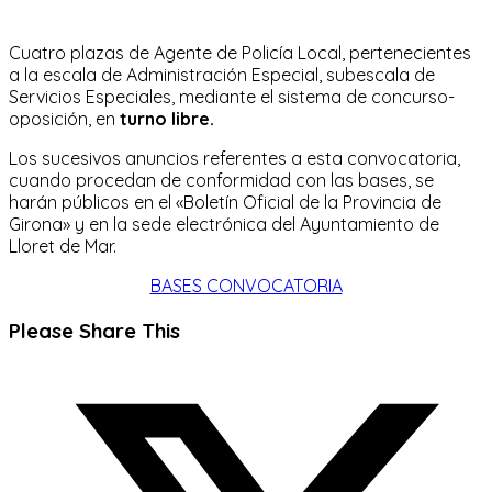
Cuatro plazas de Agente de Policía Local, pertenecientes
a la escala de Administración Especial, subescala de
Servicios Especiales, mediante el sistema de concurso-
oposición, en
turno libre.
Los sucesivos anuncios referentes a esta convocatoria,
cuando procedan de conformidad con las bases, se
harán públicos en el «Boletín Oficial de la Provincia de
Girona» y en la sede electrónica del Ayuntamiento de
Lloret de Mar.
BASES CONVOCATORIA
Compartir
Please Share This
este
Se
contenido
abre
en
una
nueva
ventana