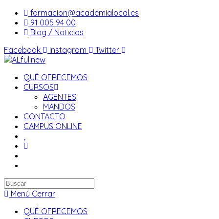
Saltar
formacion@academialocal.es
al
91 005 94 00
contenido
Blog / Noticias
Facebook
Instagram
Twitter
QUÉ OFRECEMOS
CURSOS
AGENTES
MANDOS
CONTACTO
CAMPUS ONLINE
Buscar
en
Menú
Cerrar
esta
QUÉ OFRECEMOS
web