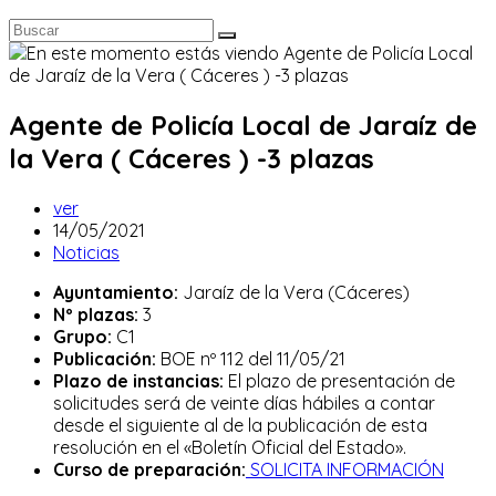
Agente de Policía Local de Jaraíz de
la Vera ( Cáceres ) -3 plazas
Autor
ver
de
Publicación
14/05/2021
la
de
Categoría
Noticias
entrada:
la
de
Ayuntamiento:
Jaraíz de la Vera (Cáceres)
entrada:
la
Nº plazas:
3
entrada:
Grupo:
C1
Publicación:
BOE nº 112 del 11/05/21
Plazo de instancias:
El plazo de presentación de
solicitudes será de veinte días hábiles a contar
desde el siguiente al de la publicación de esta
resolución en el «Boletín Oficial del Estado».
Curso de preparación:
SOLICITA INFORMACIÓN