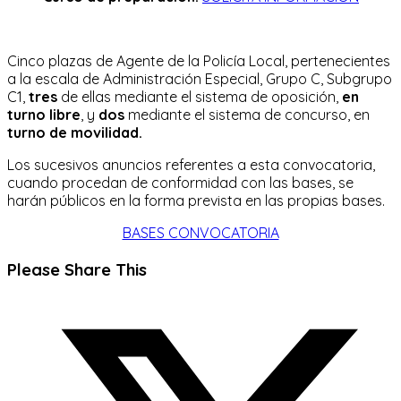
Cinco plazas de Agente de la Policía Local, pertenecientes
a la escala de Administración Especial, Grupo C, Subgrupo
C1,
tres
de ellas mediante el sistema de oposición,
en
turno libre
, y
dos
mediante el sistema de concurso, en
turno de movilidad.
Los sucesivos anuncios referentes a esta convocatoria,
cuando procedan de conformidad con las bases, se
harán públicos en la forma prevista en las propias bases.
BASES CONVOCATORIA
Compartir
Please Share This
este
Se
contenido
abre
en
una
nueva
ventana