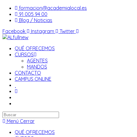
Saltar
formacion@academialocal.es
al
91 005 94 00
contenido
Blog / Noticias
Facebook
Instagram
Twitter
QUÉ OFRECEMOS
CURSOS
AGENTES
MANDOS
CONTACTO
CAMPUS ONLINE
Buscar
en
Menú
Cerrar
esta
QUÉ OFRECEMOS
web