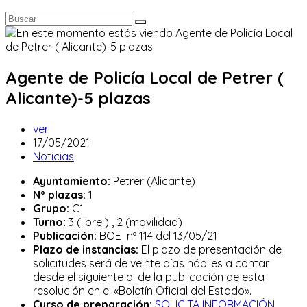
Agente de Policía Local de Petrer (
Alicante)-5 plazas
Autor
ver
de
Publicación
17/05/2021
la
de
Categoría
Noticias
entrada:
la
de
Ayuntamiento:
Petrer (Alicante)
entrada:
la
Nº plazas:
1
entrada:
Grupo:
C1
Turno:
3 (libre ) , 2 (movilidad)
Publicación:
BOE nº 114 del 13/05/21
Plazo de instancias:
El plazo de presentación de
solicitudes será de veinte días hábiles a contar
desde el siguiente al de la publicación de esta
resolución en el «Boletín Oficial del Estado».
Curso de preparación:
SOLICITA INFORMACIÓN