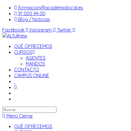
Saltar
formacion@academialocal.es
al
91 005 94 00
contenido
Blog / Noticias
Facebook
Instagram
Twitter
QUÉ OFRECEMOS
CURSOS
AGENTES
MANDOS
CONTACTO
CAMPUS ONLINE
Buscar
en
Menú
Cerrar
esta
QUÉ OFRECEMOS
web