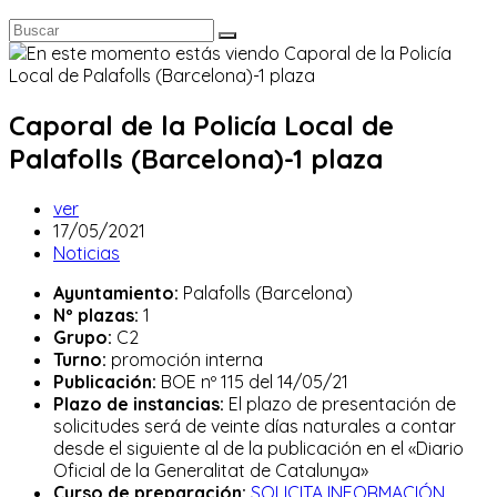
Caporal de la Policía Local de
Palafolls (Barcelona)-1 plaza
Autor
ver
de
Publicación
17/05/2021
la
de
Categoría
Noticias
entrada:
la
de
Ayuntamiento:
Palafolls (Barcelona)
entrada:
la
Nº plazas:
1
entrada:
Grupo:
C2
Turno:
promoción interna
Publicación:
BOE nº 115 del 14/05/21
Plazo de instancias:
El plazo de presentación de
solicitudes será de veinte días naturales a contar
desde el siguiente al de la publicación en el «Diario
Oficial de la Generalitat de Catalunya»
Curso de preparación:
SOLICITA INFORMACIÓN