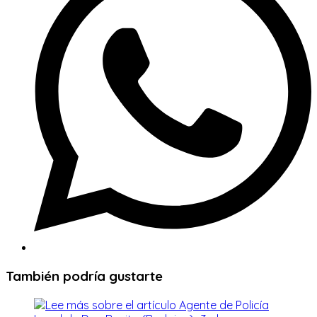
ventana
También podría gustarte