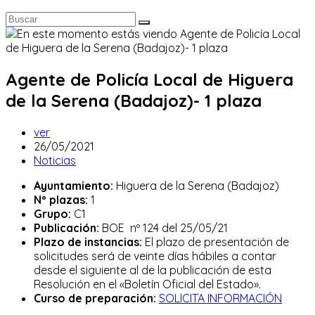
Agente de Policía Local de Higuera
de la Serena (Badajoz)- 1 plaza
Autor
ver
de
Publicación
26/05/2021
la
de
Categoría
Noticias
entrada:
la
de
Ayuntamiento:
Higuera de la Serena (Badajoz)
entrada:
la
Nº plazas:
1
entrada:
Grupo:
C1
Publicación:
BOE nº 124 del 25/05/21
Plazo de instancias:
El plazo de presentación de
solicitudes será de veinte días hábiles a contar
desde el siguiente al de la publicación de esta
Resolución en el «Boletín Oficial del Estado».
Curso de preparación:
SOLICITA INFORMACIÓN