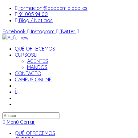
Saltar
formacion@academialocal.es
al
91 005 94 00
contenido
Blog / Noticias
Facebook
Instagram
Twitter
QUÉ OFRECEMOS
CURSOS
AGENTES
MANDOS
CONTACTO
CAMPUS ONLINE
Buscar
en
Menú
Cerrar
esta
QUÉ OFRECEMOS
web