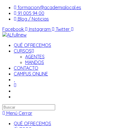
Saltar
formacion@academialocal.es
al
91 005 94 00
contenido
Blog / Noticias
Facebook
Instagram
Twitter
QUÉ OFRECEMOS
CURSOS
AGENTES
MANDOS
CONTACTO
CAMPUS ONLINE
Buscar
en
Menú
Cerrar
esta
QUÉ OFRECEMOS
web