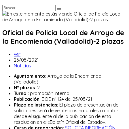
Oficial de Policía Local de Arroyo de
la Encomienda (Valladolid)-2 plazas
Autor
ver
de
Publicación
26/05/2021
la
de
Categoría
Noticias
entrada:
la
de
Ayuntamiento:
Arroyo de la Encomienda
entrada:
la
(Valladolid)
entrada:
Nº plazas:
2
Turno :
promoción interna
Publicación:
BOE nº 124 del 25/05/21
Plazo de instancias:
El plazo de presentación de
solicitudes será de veinte días naturales a contar
desde el siguiente al de la publicación de esta
resolución en el «Boletín Oficial del Estado».
Curso de preparación:
SOLICITA INFORMACIÓN