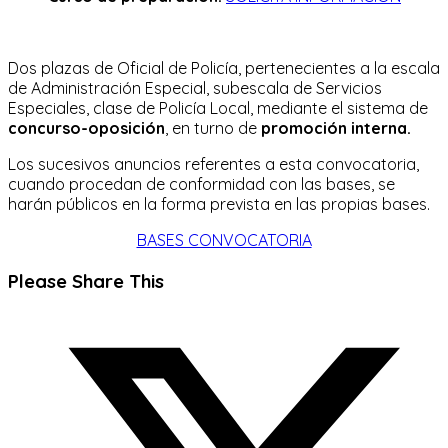
Dos plazas de Oficial de Policía, pertenecientes a la escala
de Administración Especial, subescala de Servicios
Especiales, clase de Policía Local, mediante el sistema de
concurso-oposición
, en turno de
promoción interna.
Los sucesivos anuncios referentes a esta convocatoria,
cuando procedan de conformidad con las bases, se
harán públicos en la forma prevista en las propias bases.
BASES CONVOCATORIA
Compartir
Please Share This
este
Se
contenido
abre
en
una
nueva
ventana