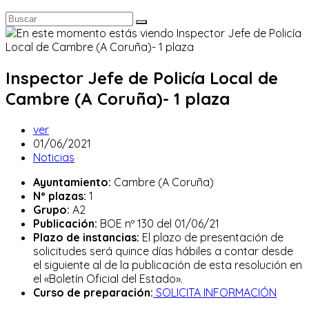
Inspector Jefe de Policía Local de
Cambre (A Coruña)- 1 plaza
Autor
ver
de
Publicación
01/06/2021
la
de
Categoría
Noticias
entrada:
la
de
Ayuntamiento:
Cambre (A Coruña)
entrada:
la
Nº plazas:
1
entrada:
Grupo:
A2
Publicación:
BOE nº 130 del 01/06/21
Plazo de instancias:
El plazo de presentación de
solicitudes será quince días hábiles a contar desde
el siguiente al de la publicación de esta resolución en
el «Boletín Oficial del Estado».
Curso de preparación:
SOLICITA INFORMACIÓN