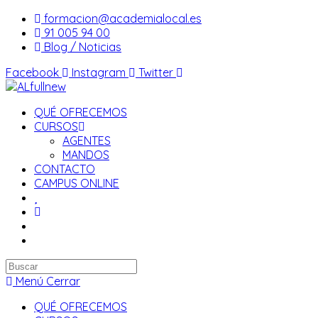
Saltar
formacion@academialocal.es
al
91 005 94 00
contenido
Blog / Noticias
Facebook
Instagram
Twitter
QUÉ OFRECEMOS
CURSOS
AGENTES
MANDOS
CONTACTO
CAMPUS ONLINE
Buscar
en
Menú
Cerrar
esta
QUÉ OFRECEMOS
web