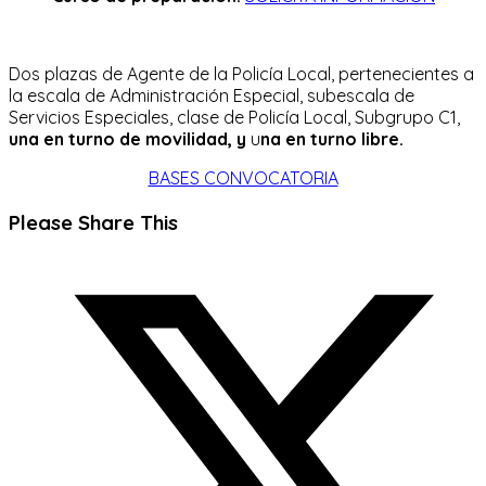
Dos plazas de Agente de la Policía Local, pertenecientes a
la escala de Administración Especial, subescala de
Servicios Especiales, clase de Policía Local, Subgrupo C1,
una en turno de movilidad, y
u
na en turno libre.
BASES CONVOCATORIA
Compartir
Please Share This
este
Se
contenido
abre
en
una
nueva
ventana