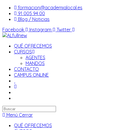
Saltar
formacion@academialocal.es
al
91 005 94 00
contenido
Blog / Noticias
Facebook
Instagram
Twitter
QUÉ OFRECEMOS
CURSOS
AGENTES
MANDOS
CONTACTO
CAMPUS ONLINE
Buscar
en
Menú
Cerrar
esta
QUÉ OFRECEMOS
web