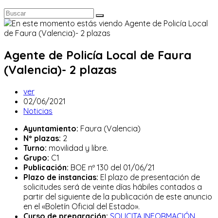
Agente de Policía Local de Faura
(Valencia)- 2 plazas
Autor
ver
de
Publicación
02/06/2021
la
de
Categoría
Noticias
entrada:
la
de
Ayuntamiento:
Faura (Valencia)
entrada:
la
Nº plazas:
2
entrada:
Turno:
movilidad y libre.
Grupo:
C1
Publicación:
BOE nº 130 del 01/06/21
Plazo de instancias:
El plazo de presentación de
solicitudes será de veinte días hábiles contados a
partir del siguiente de la publicación de este anuncio
en el «Boletín Oficial del Estado».
Curso de preparación:
SOLICITA INFORMACIÓN