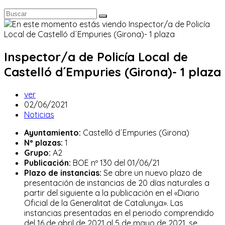
Inspector/a de Policía Local de
Castelló d´Empuries (Girona)- 1 plaza
Autor
ver
de
Publicación
02/06/2021
la
de
Categoría
Noticias
entrada:
la
de
Ayuntamiento:
Castelló d´Empuries (Girona)
entrada:
la
Nº plazas:
1
entrada:
Grupo:
A2
Publicación:
BOE nº 130 del 01/06/21
Plazo de instancias:
Se abre un nuevo plazo de
presentación de instancias de 20 días naturales a
partir del siguiente a la publicación en el «Diario
Oficial de la Generalitat de Catalunya». Las
instancias presentadas en el periodo comprendido
del 16 de abril de 2021 al 5 de mayo de 2021, se