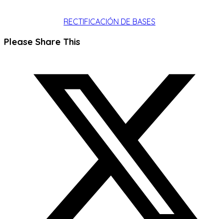
RECTIFICACIÓN DE BASES
Compartir
Please Share This
este
Se
contenido
abre
en
una
nueva
ventana