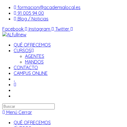
Saltar
formacion@academialocal.es
al
91 005 94 00
contenido
Blog / Noticias
Facebook
Instagram
Twitter
QUÉ OFRECEMOS
CURSOS
AGENTES
MANDOS
CONTACTO
CAMPUS ONLINE
Buscar
en
Menú
Cerrar
esta
QUÉ OFRECEMOS
web