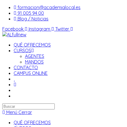
Saltar
formacion@academialocal.es
al
91 005 94 00
contenido
Blog / Noticias
Facebook
Instagram
Twitter
QUÉ OFRECEMOS
CURSOS
AGENTES
MANDOS
CONTACTO
CAMPUS ONLINE
Buscar
en
Menú
Cerrar
esta
QUÉ OFRECEMOS
web