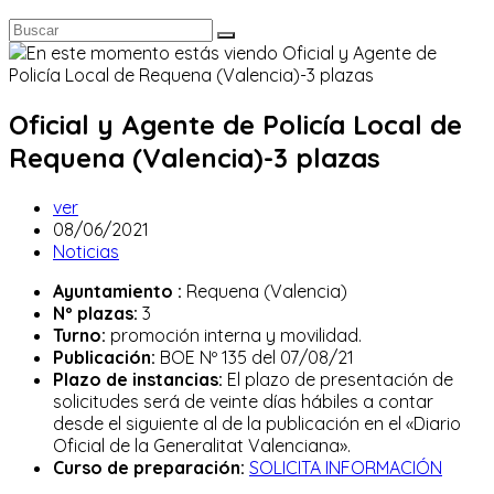
Oficial y Agente de Policía Local de
Requena (Valencia)-3 plazas
Autor
ver
de
Publicación
08/06/2021
la
de
Categoría
Noticias
entrada:
la
de
Ayuntamiento :
Requena (Valencia)
entrada:
la
Nº plazas:
3
entrada:
Turno:
promoción interna y movilidad.
Publicación:
BOE Nº 135 del 07/08/21
Plazo de instancias:
El plazo de presentación de
solicitudes será de veinte días hábiles a contar
desde el siguiente al de la publicación en el «Diario
Oficial de la Generalitat Valenciana».
Curso de preparación:
SOLICITA INFORMACIÓN