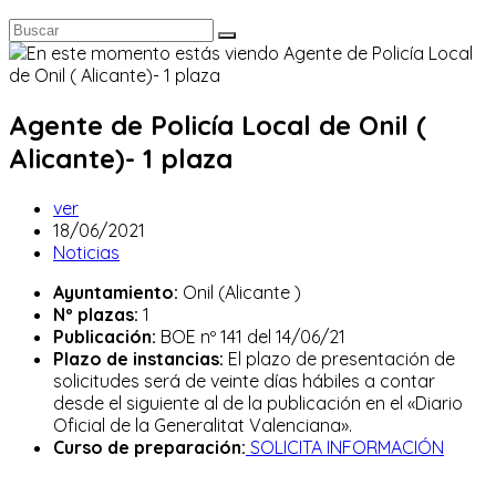
Agente de Policía Local de Onil (
Alicante)- 1 plaza
Autor
ver
de
Publicación
18/06/2021
la
de
Categoría
Noticias
entrada:
la
de
Ayuntamiento:
Onil (Alicante )
entrada:
la
Nº plazas:
1
entrada:
Publicación:
BOE nº 141 del 14/06/21
Plazo de instancias:
El plazo de presentación de
solicitudes será de veinte días hábiles a contar
desde el siguiente al de la publicación en el «Diario
Oficial de la Generalitat Valenciana».
Curso de preparación:
SOLICITA INFORMACIÓN