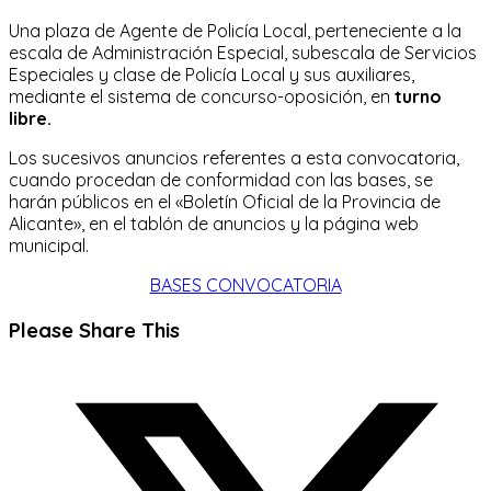
Una plaza de Agente de Policía Local, perteneciente a la
escala de Administración Especial, subescala de Servicios
Especiales y clase de Policía Local y sus auxiliares,
mediante el sistema de concurso-oposición, en
turno
libre.
Los sucesivos anuncios referentes a esta convocatoria,
cuando procedan de conformidad con las bases, se
harán públicos en el «Boletín Oficial de la Provincia de
Alicante», en el tablón de anuncios y la página web
municipal.
BASES CONVOCATORIA
Compartir
Please Share This
este
Se
contenido
abre
en
una
nueva
ventana