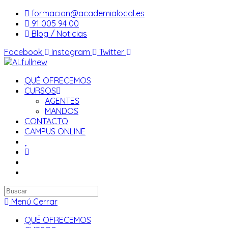
Saltar
formacion@academialocal.es
al
91 005 94 00
contenido
Blog / Noticias
Facebook
Instagram
Twitter
QUÉ OFRECEMOS
CURSOS
AGENTES
MANDOS
CONTACTO
CAMPUS ONLINE
Buscar
en
Menú
Cerrar
esta
QUÉ OFRECEMOS
web