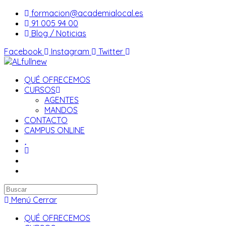
Saltar
formacion@academialocal.es
al
91 005 94 00
contenido
Blog / Noticias
Facebook
Instagram
Twitter
QUÉ OFRECEMOS
CURSOS
AGENTES
MANDOS
CONTACTO
CAMPUS ONLINE
Buscar
en
Menú
Cerrar
esta
QUÉ OFRECEMOS
web