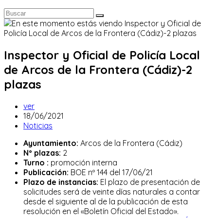
Inspector y Oficial de Policía Local
de Arcos de la Frontera (Cádiz)-2
plazas
Autor
ver
de
Publicación
18/06/2021
la
de
Categoría
Noticias
entrada:
la
de
Ayuntamiento:
Arcos de la Frontera (Cádiz)
entrada:
la
Nº plazas:
2
entrada:
Turno
:
promoción interna
Publicación:
BOE nº 144 del 17/06/21
Plazo de instancias:
El plazo de presentación de
solicitudes será de veinte días naturales a contar
desde el siguiente al de la publicación de esta
resolución en el «Boletín Oficial del Estado».