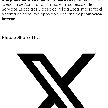
la escala de Administración Especial, subescala de
Servicios Especiales y clase de Policía Local, mediante el
sistema de concurso-oposición, en turno de
promoción
interna.
Compartir
Please Share This
este
Se
contenido
abre
en
una
nueva
ventana