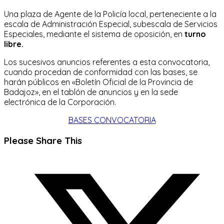
Una plaza de Agente de la Policía local, perteneciente a la
escala de Administración Especial, subescala de Servicios
Especiales, mediante el sistema de oposición, en
turno
libre.
Los sucesivos anuncios referentes a esta convocatoria,
cuando procedan de conformidad con las bases, se
harán públicos en «Boletín Oficial de la Provincia de
Badajoz», en el tablón de anuncios y en la sede
electrónica de la Corporación.
BASES CONVOCATORIA
Compartir
Please Share This
este
Se
contenido
abre
en
una
nueva
ventana