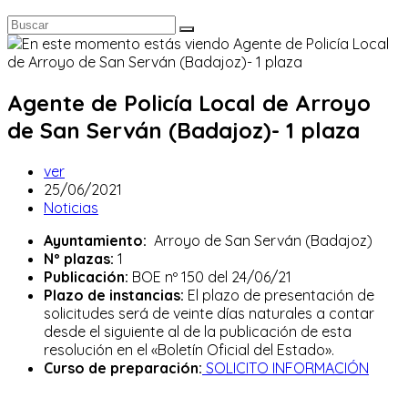
Agente de Policía Local de Arroyo
de San Serván (Badajoz)- 1 plaza
Autor
ver
de
Publicación
25/06/2021
la
de
Categoría
Noticias
entrada:
la
de
Ayuntamiento:
Arroyo de San Serván (Badajoz)
entrada:
la
Nº plazas:
1
entrada:
Publicación:
BOE nº 150 del 24/06/21
Plazo de instancias:
El plazo de presentación de
solicitudes será de veinte días naturales a contar
desde el siguiente al de la publicación de esta
resolución en el «Boletín Oficial del Estado».
Curso de preparación:
SOLICITO INFORMACIÓN