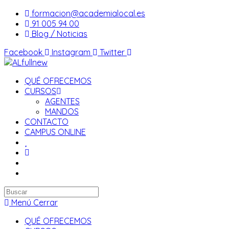
Saltar
formacion@academialocal.es
al
91 005 94 00
contenido
Blog / Noticias
Facebook
Instagram
Twitter
QUÉ OFRECEMOS
CURSOS
AGENTES
MANDOS
CONTACTO
CAMPUS ONLINE
Buscar
en
Menú
Cerrar
esta
QUÉ OFRECEMOS
web