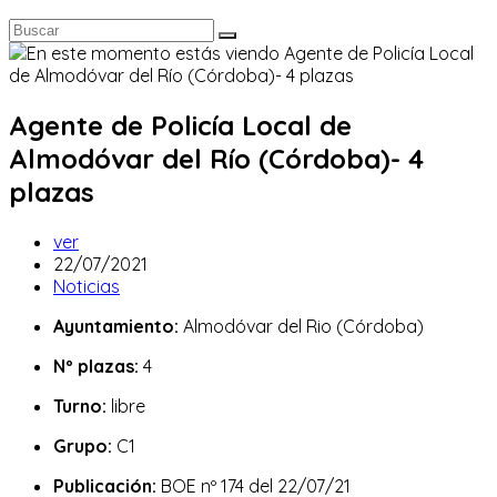
Agente de Policía Local de
Almodóvar del Río (Córdoba)- 4
plazas
Autor
ver
de
Publicación
22/07/2021
la
de
Categoría
Noticias
entrada:
la
de
Ayuntamiento:
Almodóvar del Rio (Córdoba)
entrada:
la
entrada:
Nº plazas:
4
Turno:
libre
Grupo:
C1
Publicación:
BOE nº 174 del 22/07/21