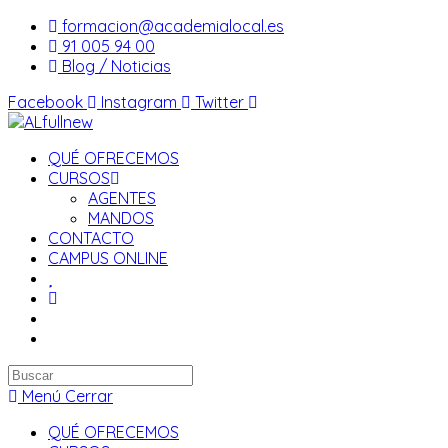
Saltar
formacion@academialocal.es
al
91 005 94 00
contenido
Blog / Noticias
Facebook
Instagram
Twitter
QUÉ OFRECEMOS
CURSOS
AGENTES
MANDOS
CONTACTO
CAMPUS ONLINE
Buscar
en
Menú
Cerrar
esta
QUÉ OFRECEMOS
web