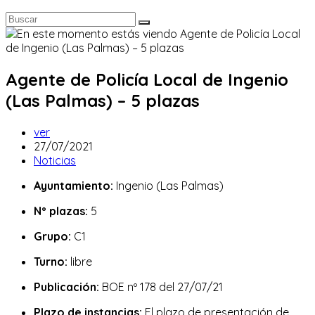
Agente de Policía Local de Ingenio
(Las Palmas) – 5 plazas
Autor
ver
de
Publicación
27/07/2021
la
de
Categoría
Noticias
entrada:
la
de
Ayuntamiento:
Ingenio (Las Palmas)
entrada:
la
entrada:
Nº plazas:
5
Grupo:
C1
Turno:
libre
Publicación:
BOE nº 178 del 27/07/21
Plazo de instancias:
El plazo de presentación de