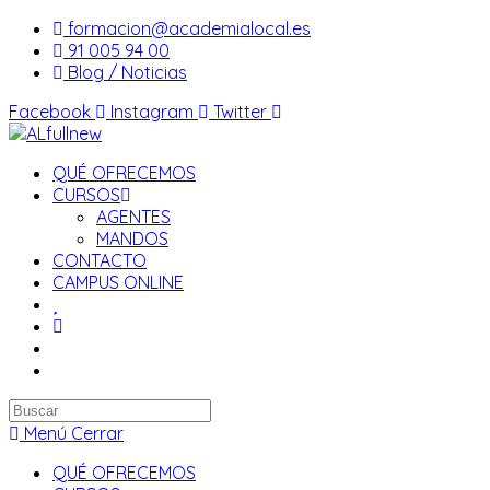
Saltar
formacion@academialocal.es
al
91 005 94 00
contenido
Blog / Noticias
Facebook
Instagram
Twitter
QUÉ OFRECEMOS
CURSOS
AGENTES
MANDOS
CONTACTO
CAMPUS ONLINE
Buscar
en
Menú
Cerrar
esta
QUÉ OFRECEMOS
web