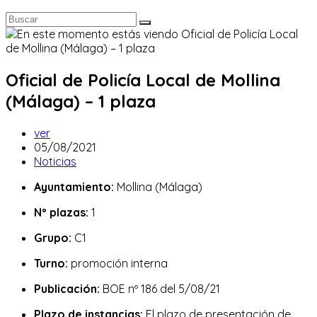
Oficial de Policía Local de Mollina
(Málaga) – 1 plaza
Autor
ver
de
Publicación
05/08/2021
la
de
Categoría
Noticias
entrada:
la
de
Ayuntamiento:
Mollina (Málaga)
entrada:
la
entrada:
Nº plazas:
1
Grupo:
C1
Turno:
promoción interna
Publicación:
BOE nº 186 del 5/08/21
Plazo de instancias:
El plazo de presentación de