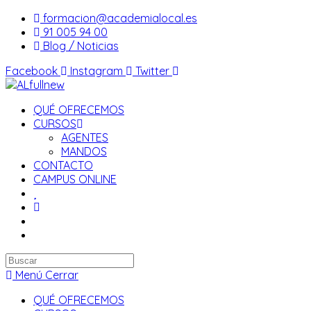
Saltar
formacion@academialocal.es
al
91 005 94 00
contenido
Blog / Noticias
Facebook
Instagram
Twitter
QUÉ OFRECEMOS
CURSOS
AGENTES
MANDOS
CONTACTO
CAMPUS ONLINE
Buscar
en
Menú
Cerrar
esta
QUÉ OFRECEMOS
web