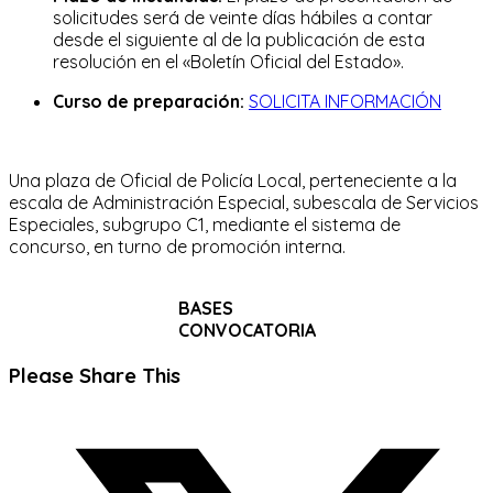
solicitudes será de veinte días hábiles a contar
desde el siguiente al de la publicación de esta
resolución en el «Boletín Oficial del Estado».
Curso de preparación:
SOLICITA INFORMACIÓN
Una plaza de Oficial de Policía Local, perteneciente a la
escala de Administración Especial, subescala de Servicios
Especiales, subgrupo C1, mediante el sistema de
concurso, en turno de promoción interna.
BASES
CONVOCATORIA
Compartir
Please Share This
este
Se
contenido
abre
en
una