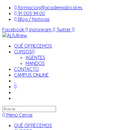
Saltar
formacion@academialocal.es
al
91 005 94 00
contenido
Blog / Noticias
Facebook
Instagram
Twitter
QUÉ OFRECEMOS
CURSOS
AGENTES
MANDOS
CONTACTO
CAMPUS ONLINE
Buscar
en
Menú
Cerrar
esta
QUÉ OFRECEMOS
web