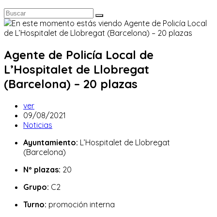
Agente de Policía Local de
L’Hospitalet de Llobregat
(Barcelona) – 20 plazas
Autor
ver
de
Publicación
09/08/2021
la
de
Categoría
Noticias
entrada:
la
de
Ayuntamiento:
L’Hospitalet de Llobregat
entrada:
la
(Barcelona)
entrada:
Nº plazas:
20
Grupo:
C2
Turno:
promoción interna