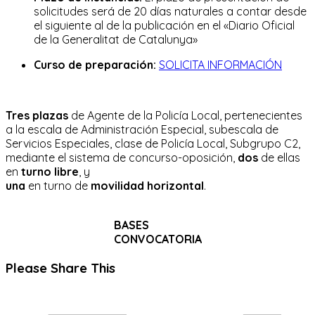
solicitudes será de 20 días naturales a contar desde
el siguiente al de la publicación en el «Diario Oficial
de la Generalitat de Catalunya»
Curso de preparación:
SOLICITA INFORMACIÓN
Tres plazas
de Agente de la Policía Local, pertenecientes
a la escala de Administración Especial, subescala de
Servicios Especiales, clase de Policía Local, Subgrupo C2,
mediante el sistema de concurso-oposición,
dos
de ellas
en
turno libre
, y
una
en turno de
movilidad horizontal
.
BASES
CONVOCATORIA
Compartir
Please Share This
este
Se
contenido
abre