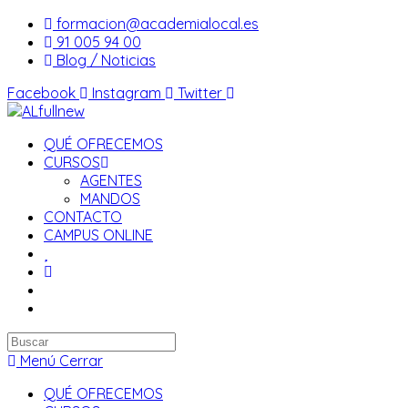
Saltar
formacion@academialocal.es
al
91 005 94 00
contenido
Blog / Noticias
Facebook
Instagram
Twitter
QUÉ OFRECEMOS
CURSOS
AGENTES
MANDOS
CONTACTO
CAMPUS ONLINE
Buscar
en
Menú
Cerrar
esta
QUÉ OFRECEMOS
web