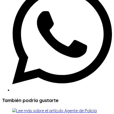
nueva
ventana
También podría gustarte