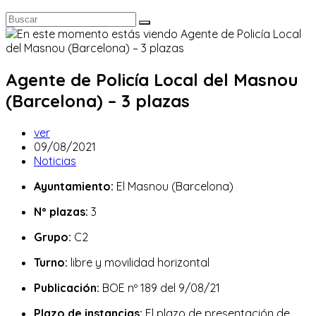
Agente de Policía Local del Masnou
(Barcelona) – 3 plazas
Autor
ver
de
Publicación
09/08/2021
la
de
Categoría
Noticias
entrada:
la
de
Ayuntamiento:
El Masnou (Barcelona)
entrada:
la
entrada:
Nº plazas:
3
Grupo:
C2
Turno:
libre y movilidad horizontal
Publicación:
BOE nº 189 del 9/08/21
Plazo de instancias:
El plazo de presentación de