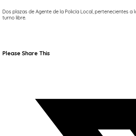
Dos plazas de Agente de la Policía Local, pertenecientes a 
turno libre.
Compartir
Please Share This
este
Se
contenido
abre
en
una
nueva
ventana