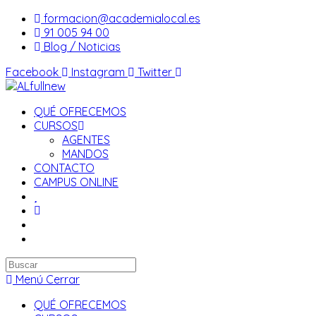
Saltar
formacion@academialocal.es
al
91 005 94 00
contenido
Blog / Noticias
Facebook
Instagram
Twitter
QUÉ OFRECEMOS
CURSOS
AGENTES
MANDOS
CONTACTO
CAMPUS ONLINE
Buscar
en
Menú
Cerrar
esta
QUÉ OFRECEMOS
web