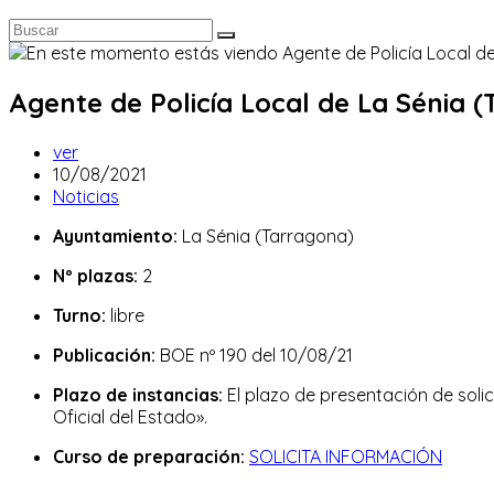
Agente de Policía Local de La Sénia (
Autor
ver
de
Publicación
10/08/2021
la
de
Categoría
Noticias
entrada:
la
de
Ayuntamiento:
La Sénia (Tarragona)
entrada:
la
entrada:
Nº plazas:
2
Turno:
libre
Publicación:
BOE nº 190 del 10/08/21
Plazo de instancias:
El plazo de presentación de solic
Oficial del Estado».
Curso de preparación:
SOLICITA INFORMACIÓN