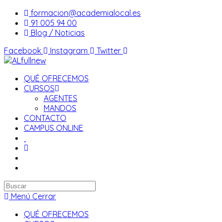
Saltar
formacion@academialocal.es
al
91 005 94 00
contenido
Blog / Noticias
Facebook
Instagram
Twitter
QUÉ OFRECEMOS
CURSOS
AGENTES
MANDOS
CONTACTO
CAMPUS ONLINE
Buscar
en
Menú
Cerrar
esta
QUÉ OFRECEMOS
web