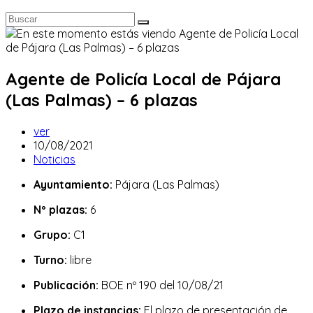
Agente de Policía Local de Pájara
(Las Palmas) – 6 plazas
Autor
ver
de
Publicación
10/08/2021
la
de
Categoría
Noticias
entrada:
la
de
Ayuntamiento:
Pájara (Las Palmas)
entrada:
la
entrada:
Nº plazas:
6
Grupo:
C1
Turno:
libre
Publicación:
BOE nº 190 del 10/08/21
Plazo de instancias:
El plazo de presentación de