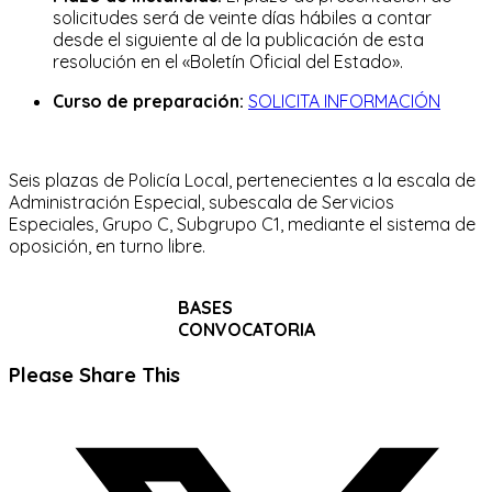
solicitudes será de veinte días hábiles a contar
desde el siguiente al de la publicación de esta
resolución en el «Boletín Oficial del Estado».
Curso de preparación:
SOLICITA INFORMACIÓN
Seis plazas de Policía Local, pertenecientes a la escala de
Administración Especial, subescala de Servicios
Especiales, Grupo C, Subgrupo C1, mediante el sistema de
oposición, en turno libre.
BASES
CONVOCATORIA
Compartir
Please Share This
este
Se
contenido
abre
en
una