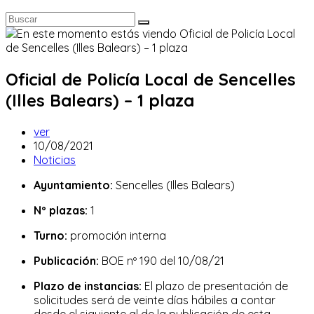
Oficial de Policía Local de Sencelles
(Illes Balears) – 1 plaza
Autor
ver
de
Publicación
10/08/2021
la
de
Categoría
Noticias
entrada:
la
de
Ayuntamiento:
Sencelles (Illes Balears)
entrada:
la
entrada:
Nº plazas:
1
Turno:
promoción interna
Publicación:
BOE nº 190 del 10/08/21
Plazo de instancias:
El plazo de presentación de
solicitudes será de veinte días hábiles a contar
desde el siguiente al de la publicación de esta