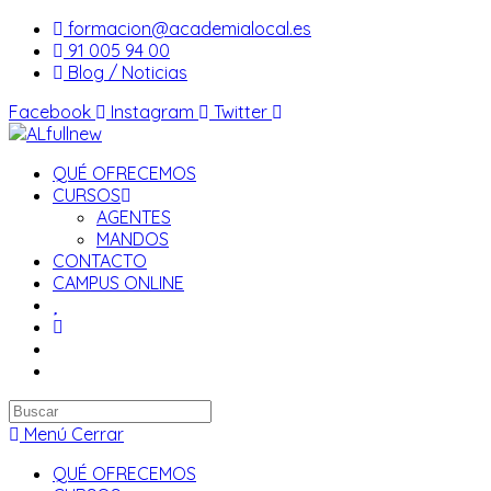
Saltar
formacion@academialocal.es
al
91 005 94 00
contenido
Blog / Noticias
Facebook
Instagram
Twitter
QUÉ OFRECEMOS
CURSOS
AGENTES
MANDOS
CONTACTO
CAMPUS ONLINE
Buscar
en
Menú
Cerrar
esta
QUÉ OFRECEMOS
web