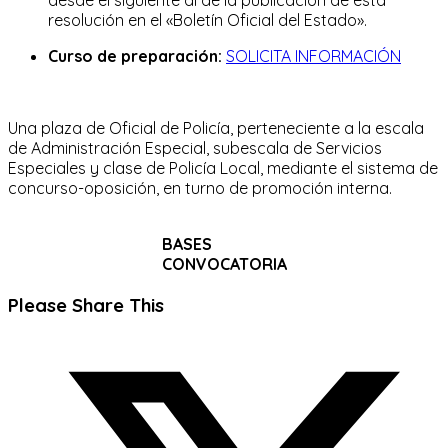
resolución en el «Boletín Oficial del Estado».
Curso de preparación:
SOLICITA INFORMACIÓN
Una plaza de Oficial de Policía, perteneciente a la escala
de Administración Especial, subescala de Servicios
Especiales y clase de Policía Local, mediante el sistema de
concurso-oposición, en turno de promoción interna.
BASES
CONVOCATORIA
Compartir
Please Share This
este
Se
contenido
abre
en
una
nueva
ventana