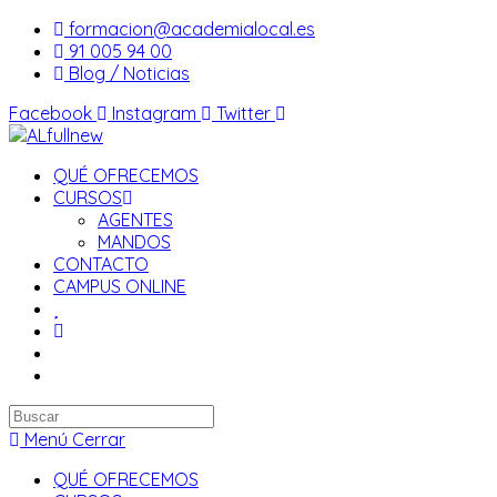
Saltar
formacion@academialocal.es
al
91 005 94 00
contenido
Blog / Noticias
Facebook
Instagram
Twitter
QUÉ OFRECEMOS
CURSOS
AGENTES
MANDOS
CONTACTO
CAMPUS ONLINE
Buscar
en
Menú
Cerrar
esta
QUÉ OFRECEMOS
web