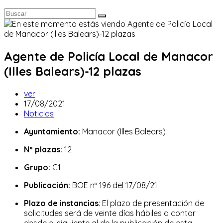
Agente de Policía Local de Manacor
(Illes Balears)-12 plazas
Autor
ver
de
Publicación
17/08/2021
la
de
Categoría
Noticias
entrada:
la
de
Ayuntamiento:
Manacor (Illes Balears)
entrada:
la
entrada:
Nº plazas:
12
Grupo:
C1
Publicación:
BOE nº 196 del 17/08/21
Plazo de instancias
: El plazo de presentación de
solicitudes será de veinte días hábiles a contar
desde el siguiente al de la publicación de esta