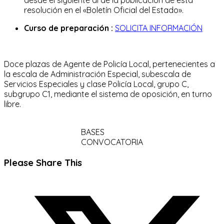
resolución en el «Boletín Oficial del Estado».
Curso de preparación :
SOLICITA INFORMACIÓN
Doce plazas de Agente de Policía Local, pertenecientes a
la escala de Administración Especial, subescala de
Servicios Especiales y clase Policía Local, grupo C,
subgrupo C1, mediante el sistema de oposición, en turno
libre.
BASES
CONVOCATORIA
Compartir
Please Share This
este
Se
contenido
abre
en
una
nueva