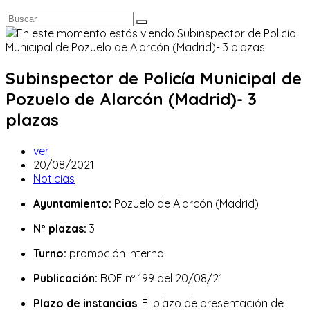
Subinspector de Policía Municipal de
Pozuelo de Alarcón (Madrid)- 3
plazas
Autor
ver
de
Publicación
20/08/2021
la
de
Categoría
Noticias
entrada:
la
de
Ayuntamiento:
Pozuelo de Alarcón (Madrid)
entrada:
la
entrada:
Nº plazas:
3
Turno:
promoción interna
Publicación:
BOE nº 199 del 20/08/21
Plazo de instancias
: El plazo de presentación de