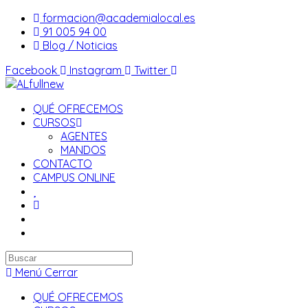
Saltar
formacion@academialocal.es
al
91 005 94 00
contenido
Blog / Noticias
Facebook
Instagram
Twitter
QUÉ OFRECEMOS
CURSOS
AGENTES
MANDOS
CONTACTO
CAMPUS ONLINE
Buscar
en
Menú
Cerrar
esta
QUÉ OFRECEMOS
web