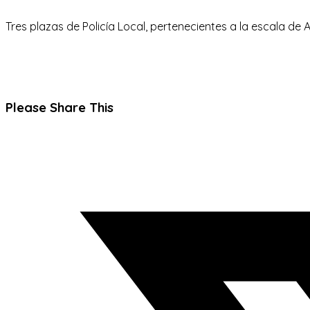
Tres plazas de Policía Local, pertenecientes a la escala de 
Compartir
Please Share This
este
Se
contenido
abre
en
una
nueva
ventana