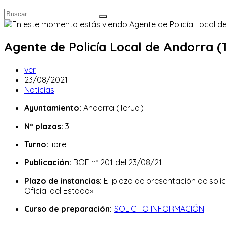
Agente de Policía Local de Andorra (T
Autor
ver
de
Publicación
23/08/2021
la
de
Categoría
Noticias
entrada:
la
de
Ayuntamiento:
Andorra (Teruel)
entrada:
la
entrada:
Nº plazas:
3
Turno:
libre
Publicación:
BOE nº 201 del 23/08/21
Plazo de instancias:
El plazo de presentación de solic
Oficial del Estado».
Curso de preparación:
SOLICITO INFORMACIÓN