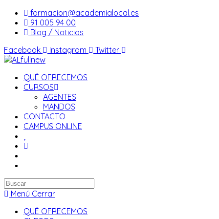
Saltar
formacion@academialocal.es
al
91 005 94 00
contenido
Blog / Noticias
Facebook
Instagram
Twitter
QUÉ OFRECEMOS
CURSOS
AGENTES
MANDOS
CONTACTO
CAMPUS ONLINE
Buscar
en
Menú
Cerrar
esta
QUÉ OFRECEMOS
web