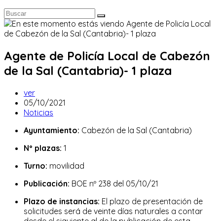
Agente de Policía Local de Cabezón
de la Sal (Cantabria)- 1 plaza
Autor
ver
de
Publicación
05/10/2021
la
de
Categoría
Noticias
entrada:
la
de
Ayuntamiento:
Cabezón de la Sal (Cantabria)
entrada:
la
entrada:
Nº plazas:
1
Turno:
movilidad
Publicación:
BOE nº 238 del 05/10/21
Plazo de instancias:
El plazo de presentación de
solicitudes será de veinte días naturales a contar
desde el siguiente al de la publicación de esta