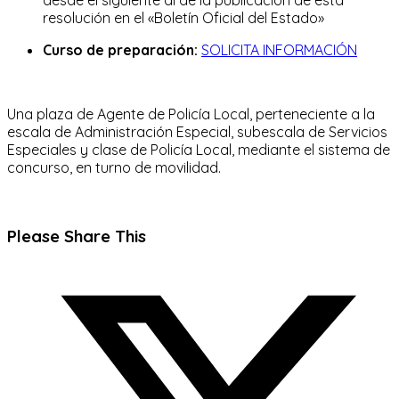
resolución en el «Boletín Oficial del Estado»
Curso de preparación:
SOLICITA INFORMACIÓN
Una plaza de Agente de Policía Local, perteneciente a la
escala de Administración Especial, subescala de Servicios
Especiales y clase de Policía Local, mediante el sistema de
concurso, en turno de movilidad.
Compartir
Please Share This
este
Se
contenido
abre
en
una
nueva
ventana