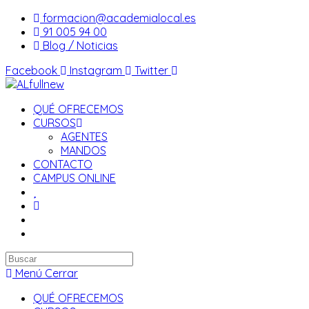
Saltar
formacion@academialocal.es
al
91 005 94 00
contenido
Blog / Noticias
Facebook
Instagram
Twitter
QUÉ OFRECEMOS
CURSOS
AGENTES
MANDOS
CONTACTO
CAMPUS ONLINE
Buscar
en
Menú
Cerrar
esta
QUÉ OFRECEMOS
web