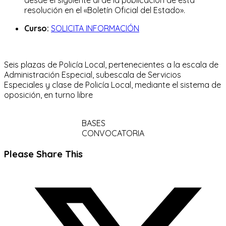
resolución en el «Boletín Oficial del Estado».
Curso:
SOLICITA INFORMACIÓN
Seis plazas de Policía Local, pertenecientes a la escala de
Administración Especial, subescala de Servicios
Especiales y clase de Policía Local, mediante el sistema de
oposición, en turno libre
BASES
CONVOCATORIA
Compartir
Please Share This
este
Se
contenido
abre
en
una
nueva
ventana