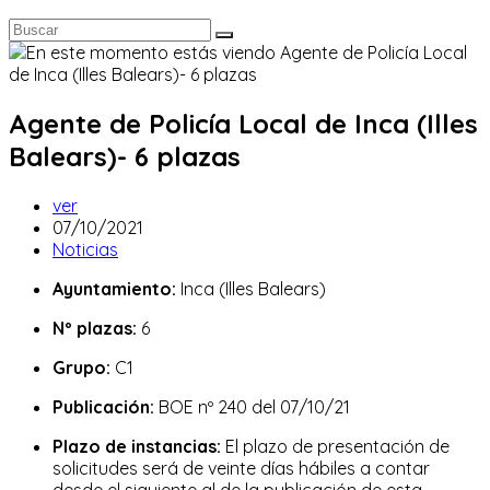
Agente de Policía Local de Inca (Illes
Balears)- 6 plazas
Autor
ver
de
Publicación
07/10/2021
la
de
Categoría
Noticias
entrada:
la
de
Ayuntamiento:
Inca (Illes Balears)
entrada:
la
entrada:
Nº plazas:
6
Grupo:
C1
Publicación:
BOE nº 240 del 07/10/21
Plazo de instancias:
El plazo de presentación de
solicitudes será de veinte días hábiles a contar
desde el siguiente al de la publicación de esta