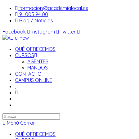
Saltar
formacion@academialocal.es
al
91 005 94 00
contenido
Blog / Noticias
Facebook
Instagram
Twitter
QUÉ OFRECEMOS
CURSOS
AGENTES
MANDOS
CONTACTO
CAMPUS ONLINE
Buscar
en
Menú
Cerrar
esta
QUÉ OFRECEMOS
web