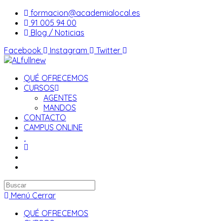
Saltar
formacion@academialocal.es
al
91 005 94 00
contenido
Blog / Noticias
Facebook
Instagram
Twitter
QUÉ OFRECEMOS
CURSOS
AGENTES
MANDOS
CONTACTO
CAMPUS ONLINE
Buscar
en
Menú
Cerrar
esta
QUÉ OFRECEMOS
web