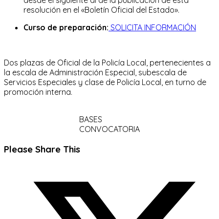
resolución en el «Boletín Oficial del Estado».
Curso de preparación:
SOLICITA INFORMACIÓN
Dos plazas de Oficial de la Policía Local, pertenecientes a
la escala de Administración Especial, subescala de
Servicios Especiales y clase de Policía Local, en turno de
promoción interna.
BASES
CONVOCATORIA
Compartir
Please Share This
este
Se
contenido
abre
en
una
nueva
ventana