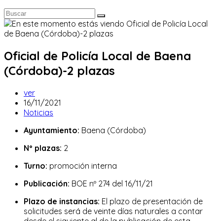
Oficial de Policía Local de Baena
(Córdoba)-2 plazas
Autor
ver
de
Publicación
16/11/2021
la
de
Categoría
Noticias
entrada:
la
de
Ayuntamiento:
Baena (Córdoba)
entrada:
la
entrada:
Nº plazas:
2
Turno:
promoción interna
Publicación:
BOE nº 274 del 16/11/21
Plazo de instancias:
El plazo de presentación de
solicitudes será de veinte días naturales a contar
desde el siguiente al de la publicación de esta