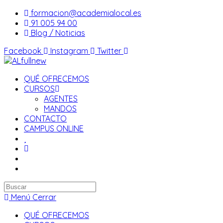
Saltar
formacion@academialocal.es
al
91 005 94 00
contenido
Blog / Noticias
Facebook
Instagram
Twitter
QUÉ OFRECEMOS
CURSOS
AGENTES
MANDOS
CONTACTO
CAMPUS ONLINE
Buscar
en
Menú
Cerrar
esta
QUÉ OFRECEMOS
web