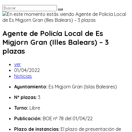
Agente de Policía Local de Es
Migjorn Gran (Illes Balears) – 3
plazas
Autor
ver
de
Publicación
01/04/2022
la
de
Categoría
Noticias
entrada:
la
de
Ayuntamiento:
Es Migjorn Gran (Islas Baleares)
entrada:
la
entrada:
Nº plazas:
3
Turno:
Libre
Publicación:
BOE nº 78 del 01/04/22
Plazo de instancias:
El plazo de presentación de