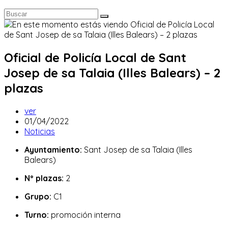
Oficial de Policía Local de Sant
Josep de sa Talaia (Illes Balears) – 2
plazas
Autor
ver
de
Publicación
01/04/2022
la
de
Categoría
Noticias
entrada:
la
de
Ayuntamiento:
Sant Josep de sa Talaia (Illes
entrada:
la
Balears)
entrada:
Nº plazas:
2
Grupo:
C1
Turno:
promoción interna