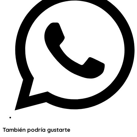
una
nueva
ventana
También podría gustarte