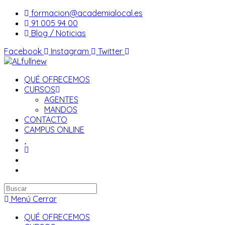
Saltar
formacion@academialocal.es
al
91 005 94 00
contenido
Blog / Noticias
Facebook
Instagram
Twitter
QUÉ OFRECEMOS
CURSOS
AGENTES
MANDOS
CONTACTO
CAMPUS ONLINE
Buscar
en
Menú
Cerrar
esta
QUÉ OFRECEMOS
web