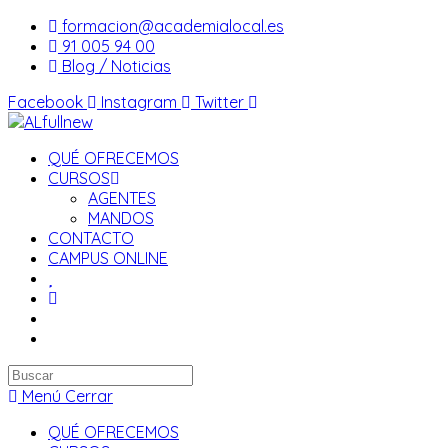
Saltar
formacion@academialocal.es
al
91 005 94 00
contenido
Blog / Noticias
Facebook
Instagram
Twitter
QUÉ OFRECEMOS
CURSOS
AGENTES
MANDOS
CONTACTO
CAMPUS ONLINE
Buscar
en
Menú
Cerrar
esta
QUÉ OFRECEMOS
web