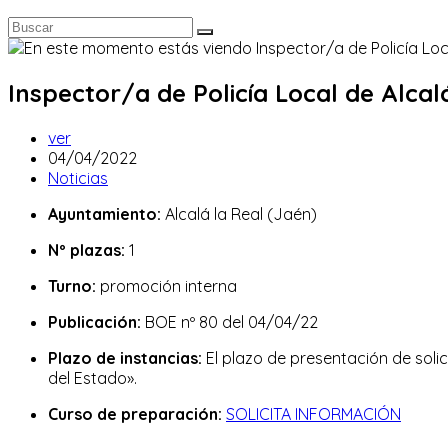
Inspector/a de Policía Local de Alcalá
Autor
ver
de
Publicación
04/04/2022
la
de
Categoría
Noticias
entrada:
la
de
Ayuntamiento:
Alcalá la Real (Jaén)
entrada:
la
entrada:
Nº plazas:
1
Turno:
promoción interna
Publicación:
BOE nº 80 del 04/04/22
Plazo de instancias:
El plazo de presentación de solici
del Estado».
Curso de preparación:
SOLICITA INFORMACIÓN