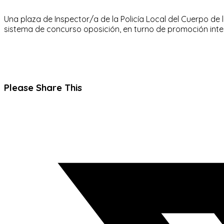
Una plaza de Inspector/a de la Policía Local del Cuerpo de l
sistema de concurso oposición, en turno de promoción inte
Compartir
Please Share This
este
Se
contenido
abre
en
una
nueva
ventana