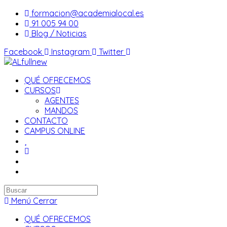
Saltar
formacion@academialocal.es
al
91 005 94 00
contenido
Blog / Noticias
Facebook
Instagram
Twitter
QUÉ OFRECEMOS
CURSOS
AGENTES
MANDOS
CONTACTO
CAMPUS ONLINE
Buscar
en
Menú
Cerrar
esta
QUÉ OFRECEMOS
web