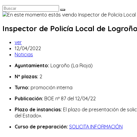
Inspector de Policía Local de Logroño
Autor
ver
de
Publicación
12/04/2022
la
de
Categoría
Noticias
entrada:
la
de
Ayuntamiento:
Logroño (La Rioja)
entrada:
la
entrada:
Nº plazas:
2
Turno:
promoción interna
Publicación:
BOE nº 87 del 12/04/22
Plazo de instancias:
El plazo de presentación de solic
del Estado».
Curso de preparación:
SOLICITA INFORMACIÓN