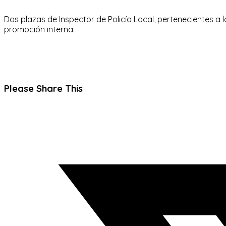
Dos plazas de Inspector de Policía Local, pertenecientes a 
promoción interna.
Compartir
Please Share This
este
Se
contenido
abre
en
una
nueva
ventana