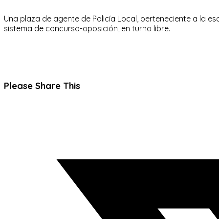
Una plaza de agente de Policía Local, perteneciente a la esc
sistema de concurso-oposición, en turno libre.
Compartir
Please Share This
este
Se
contenido
abre
en
una
nueva
ventana