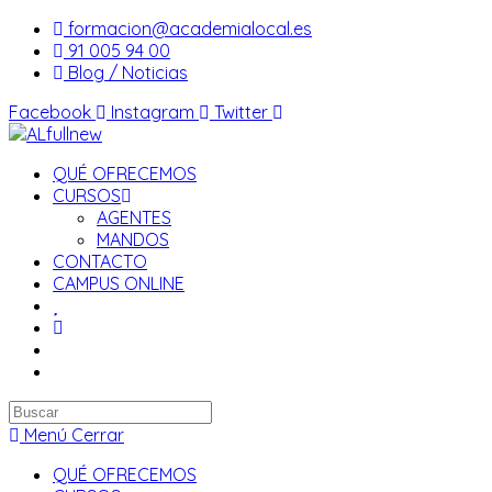
Saltar
formacion@academialocal.es
al
91 005 94 00
contenido
Blog / Noticias
Facebook
Instagram
Twitter
QUÉ OFRECEMOS
CURSOS
AGENTES
MANDOS
CONTACTO
CAMPUS ONLINE
Buscar
en
Menú
Cerrar
esta
QUÉ OFRECEMOS
web