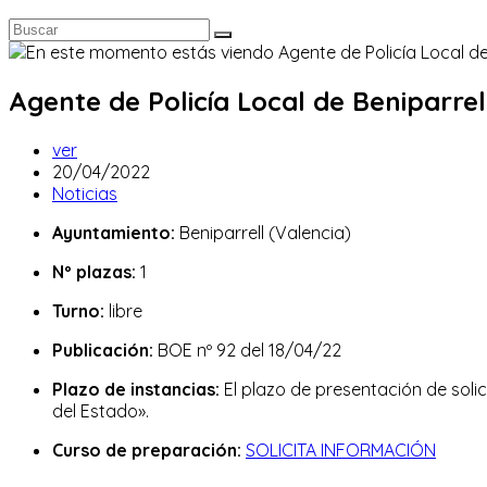
Agente de Policía Local de Beniparrell
Autor
ver
de
Publicación
20/04/2022
la
de
Categoría
Noticias
entrada:
la
de
Ayuntamiento:
Beniparrell (Valencia)
entrada:
la
entrada:
Nº plazas:
1
Turno:
libre
Publicación:
BOE nº 92 del 18/04/22
Plazo de instancias:
El plazo de presentación de solic
del Estado».
Curso de preparación:
SOLICITA INFORMACIÓN