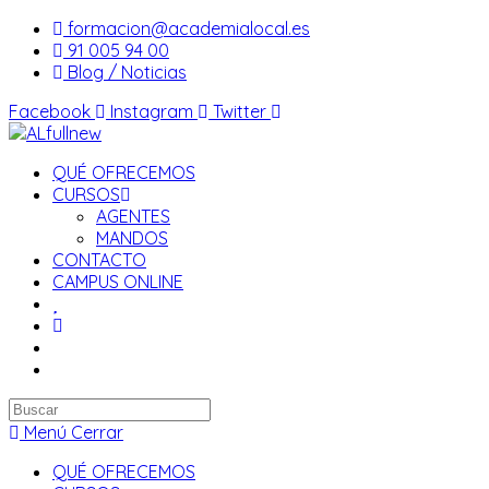
Saltar
formacion@academialocal.es
al
91 005 94 00
contenido
Blog / Noticias
Facebook
Instagram
Twitter
QUÉ OFRECEMOS
CURSOS
AGENTES
MANDOS
CONTACTO
CAMPUS ONLINE
Buscar
en
Menú
Cerrar
esta
QUÉ OFRECEMOS
web