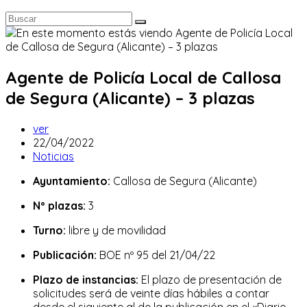
Agente de Policía Local de Callosa
de Segura (Alicante) – 3 plazas
Autor
ver
de
Publicación
22/04/2022
la
de
Categoría
Noticias
entrada:
la
de
Ayuntamiento:
Callosa de Segura (Alicante)
entrada:
la
entrada:
Nº plazas:
3
Turno:
libre y de movilidad
Publicación:
BOE nº 95 del 21/04/22
Plazo de instancias:
El plazo de presentación de
solicitudes será de veinte días hábiles a contar
desde el siguiente al de la publicación en el «Diario