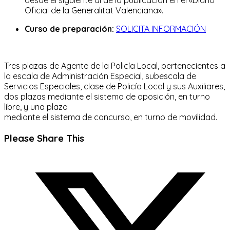
Oficial de la Generalitat Valenciana».
Curso de preparación:
SOLICITA INFORMACIÓN
Tres plazas de Agente de la Policía Local, pertenecientes a
la escala de Administración Especial, subescala de
Servicios Especiales, clase de Policía Local y sus Auxiliares,
dos plazas mediante el sistema de oposición, en turno
libre, y una plaza
mediante el sistema de concurso, en turno de movilidad.
Compartir
Please Share This
este
Se
contenido
abre
en
una
nueva
ventana