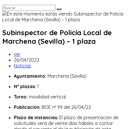
Subinspector de Policía Local de
Marchena (Sevilla) – 1 plaza
Autor
ver
de
Publicación
26/04/2022
la
de
Categoría
Noticias
entrada:
la
de
Ayuntamiento:
Marchena (Sevilla)
entrada:
la
entrada:
Nº plazas:
1
Turno:
movilidad vertical
Publicación:
BOE nº 99 del 26/04/22
Plazo de instancias:
El plazo de presentación de
solicitudes será de veinte días hábiles a contar
desde el siguiente al de la publicación de esta