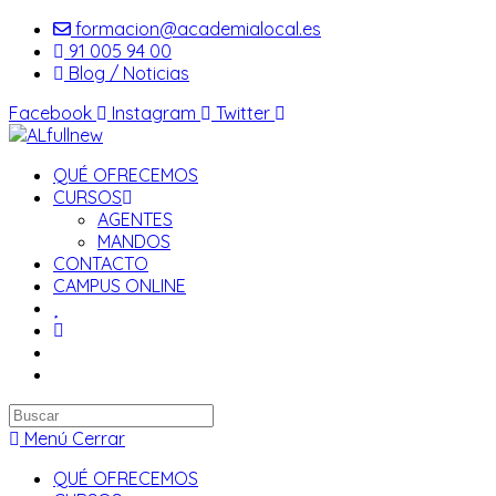
Saltar
formacion@academialocal.es
al
91 005 94 00
contenido
Blog / Noticias
Facebook
Instagram
Twitter
QUÉ OFRECEMOS
CURSOS
AGENTES
MANDOS
CONTACTO
CAMPUS ONLINE
Buscar
en
Menú
Cerrar
esta
QUÉ OFRECEMOS
web