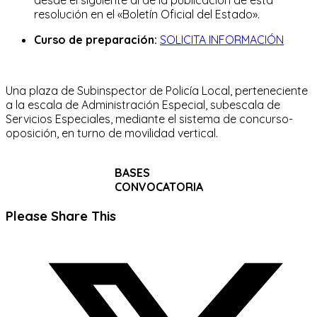
resolución en el «Boletín Oficial del Estado».
Curso de preparación:
SOLICITA INFORMACIÓN
Una plaza de Subinspector de Policía Local, perteneciente
a la escala de Administración Especial, subescala de
Servicios Especiales, mediante el sistema de concurso-
oposición, en turno de movilidad vertical.
BASES
CONVOCATORIA
Compartir
Please Share This
este
Se
contenido
abre
en
una
nueva
ventana