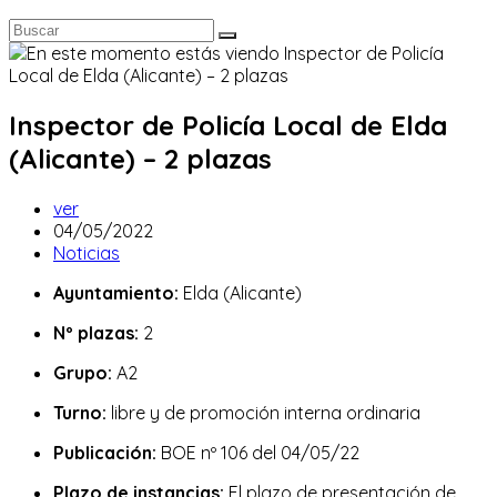
Inspector de Policía Local de Elda
(Alicante) – 2 plazas
Autor
ver
de
Publicación
04/05/2022
la
de
Categoría
Noticias
entrada:
la
de
Ayuntamiento:
Elda (Alicante)
entrada:
la
entrada:
Nº plazas:
2
Grupo:
A2
Turno:
libre y de promoción interna ordinaria
Publicación:
BOE nº 106 del 04/05/22
Plazo de instancias:
El plazo de presentación de