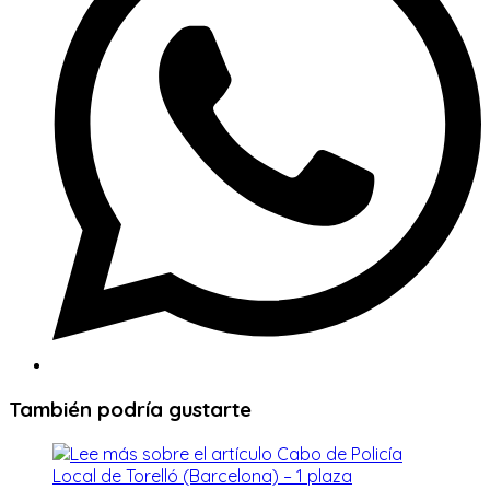
ventana
También podría gustarte