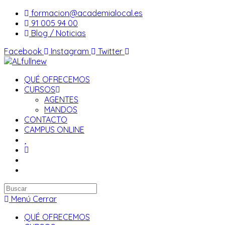
Saltar
formacion@academialocal.es
al
91 005 94 00
contenido
Blog / Noticias
Facebook
Instagram
Twitter
QUÉ OFRECEMOS
CURSOS
AGENTES
MANDOS
CONTACTO
CAMPUS ONLINE
Buscar
en
Menú
Cerrar
esta
QUÉ OFRECEMOS
web