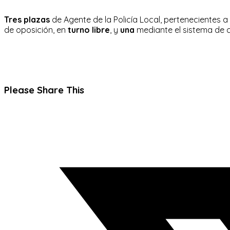
Tres plazas
de Agente de la Policía Local, pertenecientes a 
de oposición, en
turno libre
, y
una
mediante el sistema de 
Compartir
Please Share This
este
Se
contenido
abre
en
una
nueva
ventana