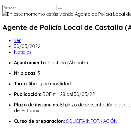
Agente de Policía Local de Castalla (A
Autor
ver
de
Publicación
30/05/2022
la
de
Categoría
Noticias
entrada:
la
de
Ayuntamiento:
Castalla (Alicante)
entrada:
la
entrada:
Nº plazas:
3
Turno:
libre y de movilidad
Publicación:
BOE nº 128 del 30/05/22
Plazo de instancias:
El plazo de presentación de solic
del Estado».
Curso de preparación:
SOLICITA INFORMACIÓN