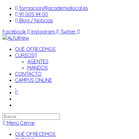
Saltar
formacion@academialocal.es
al
91 005 94 00
contenido
Blog / Noticias
Facebook
Instagram
Twitter
QUÉ OFRECEMOS
CURSOS
AGENTES
MANDOS
CONTACTO
CAMPUS ONLINE
Buscar
en
Menú
Cerrar
esta
QUÉ OFRECEMOS
web