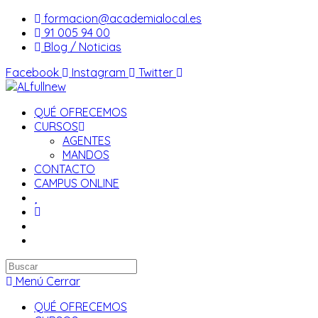
Saltar
formacion@academialocal.es
al
91 005 94 00
contenido
Blog / Noticias
Facebook
Instagram
Twitter
QUÉ OFRECEMOS
CURSOS
AGENTES
MANDOS
CONTACTO
CAMPUS ONLINE
Buscar
en
Menú
Cerrar
esta
QUÉ OFRECEMOS
web