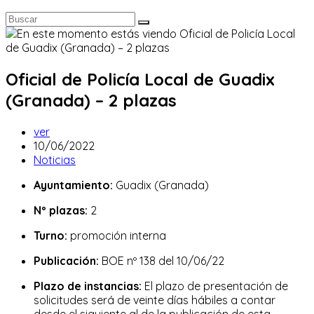
Oficial de Policía Local de Guadix
(Granada) – 2 plazas
Autor
ver
de
Publicación
10/06/2022
la
de
Categoría
Noticias
entrada:
la
de
Ayuntamiento:
Guadix (Granada)
entrada:
la
entrada:
Nº plazas:
2
Turno:
promoción interna
Publicación:
BOE nº 138 del 10/06/22
Plazo de instancias:
El plazo de presentación de
solicitudes será de veinte días hábiles a contar
desde el siguiente al de la publicación de esta