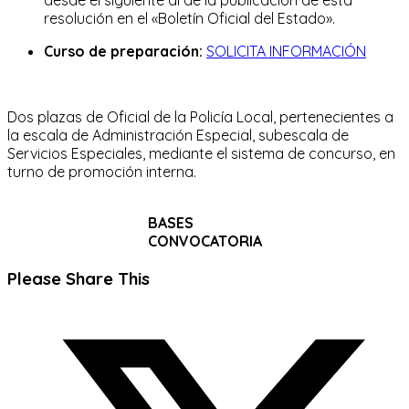
resolución en el «Boletín Oficial del Estado».
Curso de preparación:
SOLICITA INFORMACIÓN
Dos plazas de Oficial de la Policía Local, pertenecientes a
la escala de Administración Especial, subescala de
Servicios Especiales, mediante el sistema de concurso, en
turno de promoción interna.
BASES
CONVOCATORIA
Compartir
Please Share This
este
Se
contenido
abre
en
una
nueva
ventana